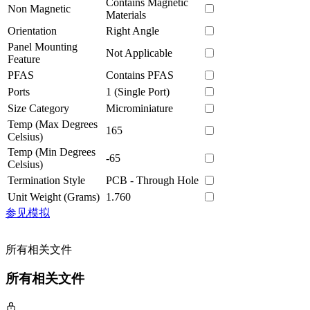
Contains Magnetic
Non Magnetic
Materials
Orientation
Right Angle
Panel Mounting
Not Applicable
Feature
PFAS
Contains PFAS
Ports
1 (Single Port)
Size Category
Microminiature
Temp (Max Degrees
165
Celsius)
Temp (Min Degrees
-65
Celsius)
Termination Style
PCB - Through Hole
Unit Weight (Grams)
1.760
参见模拟
所有相关文件
所有相关文件