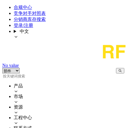
合规中心
竞争对手对照表
分销商库存搜索
登录/注册
中文
No value
产品
市场
资源
工程中心