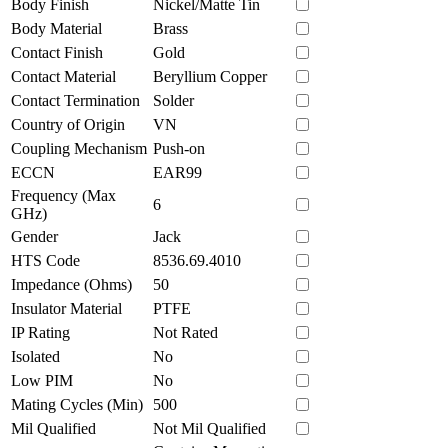
Body Finish
Nickel/Matte Tin
Body Material
Brass
Contact Finish
Gold
Contact Material
Beryllium Copper
Contact Termination
Solder
Country of Origin
VN
Coupling Mechanism
Push-on
ECCN
EAR99
Frequency (Max
6
GHz)
Gender
Jack
HTS Code
8536.69.4010
Impedance (Ohms)
50
Insulator Material
PTFE
IP Rating
Not Rated
Isolated
No
Low PIM
No
Mating Cycles (Min)
500
Mil Qualified
Not Mil Qualified