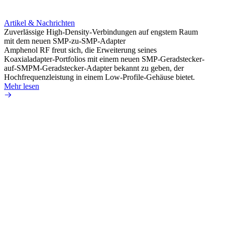
Artikel & Nachrichten
Artik
Zuverlässige High-Density-Verbindungen auf engstem Raum
Optim
mit dem neuen SMP-zu-SMP-Adapter
für k
Amphenol RF freut sich, die Erweiterung seines
Amphe
Koaxialadapter-Portfolios mit einem neuen SMP-Geradstecker-
Produk
auf-SMPM-Geradstecker-Adapter bekannt zu geben, der
RG-17
Hochfrequenzleistung in einem Low-Profile-Gehäuse bietet.
Mehr 
Mehr lesen