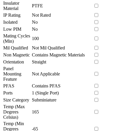
Insulator
PTFE
Material
IP Rating
Not Rated
Isolated
No
Low PIM
No
Mating Cycles
100
(Min)
Mil Qualified
Not Mil Qualified
Non Magnetic
Contains Magnetic Materials
Orientation
Straight
Panel
Mounting
Not Applicable
Feature
PFAS
Contains PFAS
Ports
1 (Single Port)
Size Category
Subminiature
Temp (Max
Degrees
165
Celsius)
Temp (Min
Degrees
-65