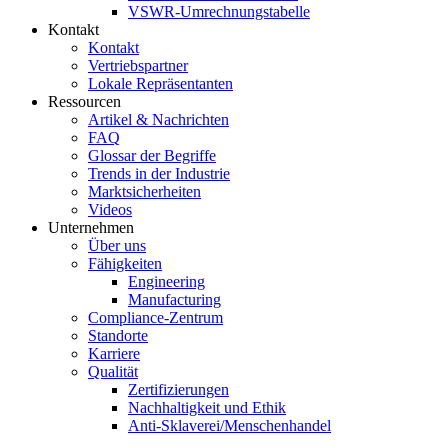
VSWR-Umrechnungstabelle
Kontakt
Kontakt
Vertriebspartner
Lokale Repräsentanten
Ressourcen
Artikel & Nachrichten
FAQ
Glossar der Begriffe
Trends in der Industrie
Marktsicherheiten
Videos
Unternehmen
Über uns
Fähigkeiten
Engineering
Manufacturing
Compliance-Zentrum
Standorte
Karriere
Qualität
Zertifizierungen
Nachhaltigkeit und Ethik
Anti-Sklaverei/Menschenhandel