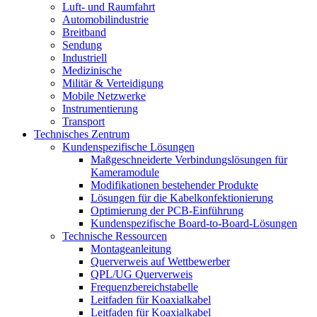
Luft- und Raumfahrt
Automobilindustrie
Breitband
Sendung
Industriell
Medizinische
Militär & Verteidigung
Mobile Netzwerke
Instrumentierung
Transport
Technisches Zentrum
Kundenspezifische Lösungen
Maßgeschneiderte Verbindungslösungen für
Kameramodule
Modifikationen bestehender Produkte
Lösungen für die Kabelkonfektionierung
Optimierung der PCB-Einführung
Kundenspezifische Board-to-Board-Lösungen
Technische Ressourcen
Montageanleitung
Querverweis auf Wettbewerber
QPL/UG Querverweis
Frequenzbereichstabelle
Leitfaden für Koaxialkabel
Leitfaden für Koaxialkabel