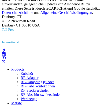
einverstanden, gelegentliche Updates von Amphenol RF zu
erhalten.Diese Seite ist durch reCAPTCHA und Google geschützt.
Datenschutzrichtlinie
und
Allgemeine Geschäftsbedingungen
.
Danbury, CT
4 Old Newtown Road
Danbury CT 06810 USA
Toll Free
(800) 627​-7100
International
(203) 743​-9272
Products
Zubehör
RF-Adapter
RF-Dämpfungsglieder
RF-Kabelkonfektionen
RF-Steckverbinder
RF-Abschlusswiderstände
Werkzeuge
Märkte