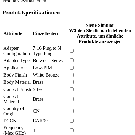
Produktspezifikationen
Produktspezifikationen
Siehe Simular
Wählen Sie die nachstehenden
Attribute
Einzelheiten
Attribute, um ähnliche
Produkte anzuzeigen
Adapter
7-16 Plug to N-
Configuration
Type Plug
Adapter Type
Between-Series
Applications
Low-PIM
Body Finish
White Bronze
Body Material
Brass
Contact Finish
Silver
Contact
Brass
Material
Country of
CN
Origin
ECCN
EAR99
Frequency
3
(Max GHz)