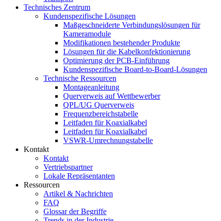
Technisches Zentrum
Kundenspezifische Lösungen
Maßgeschneiderte Verbindungslösungen für
Kameramodule
Modifikationen bestehender Produkte
Lösungen für die Kabelkonfektionierung
Optimierung der PCB-Einführung
Kundenspezifische Board-to-Board-Lösungen
Technische Ressourcen
Montageanleitung
Querverweis auf Wettbewerber
QPL/UG Querverweis
Frequenzbereichstabelle
Leitfaden für Koaxialkabel
Leitfaden für Koaxialkabel
VSWR-Umrechnungstabelle
Kontakt
Kontakt
Vertriebspartner
Lokale Repräsentanten
Ressourcen
Artikel & Nachrichten
FAQ
Glossar der Begriffe
Trends in der Industrie