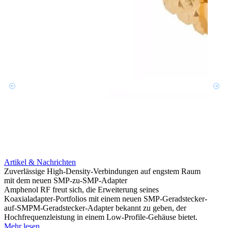
Artikel & Nachrichten
Artik
Zuverlässige High-Density-Verbindungen auf engstem Raum
Erweit
mit dem neuen SMP-zu-SMP-Adapter
Konnek
Amphenol RF freut sich, die Erweiterung seines
Amphe
Koaxialadapter-Portfolios mit einem neuen SMP-Geradstecker-
Produk
auf-SMPM-Geradstecker-Adapter bekannt zu geben, der
einer 
Hochfrequenzleistung in einem Low-Profile-Gehäuse bietet.
könne
Mehr lesen
Mehr 