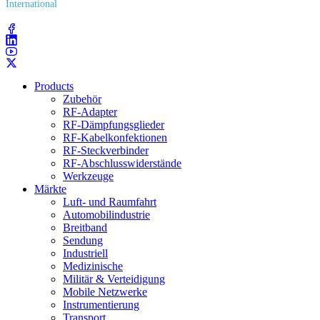
International
(203) 743​-9272
Products
Zubehör
RF-Adapter
RF-Dämpfungsglieder
RF-Kabelkonfektionen
RF-Steckverbinder
RF-Abschlusswiderstände
Werkzeuge
Märkte
Luft- und Raumfahrt
Automobilindustrie
Breitband
Sendung
Industriell
Medizinische
Militär & Verteidigung
Mobile Netzwerke
Instrumentierung
Transport