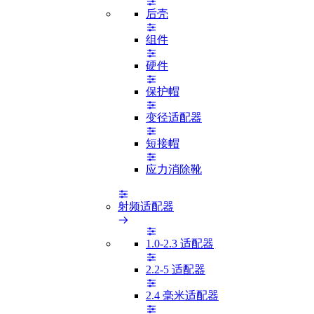
后壳
组件
硬件
保护帽
变径适配器
短接帽
应力消除靴
射频适配器
1.0-2.3 适配器
2.2-5 适配器
2.4 毫米适配器