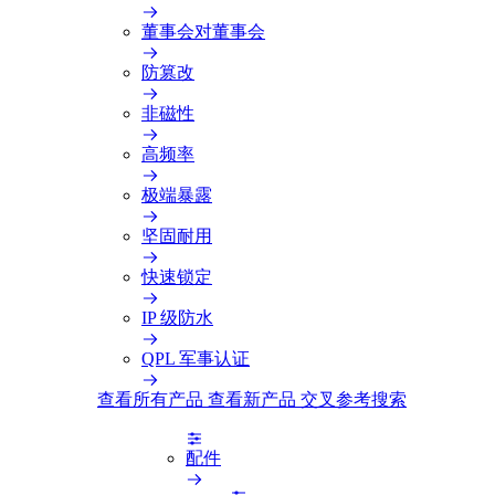
董事会对董事会
防篡改
非磁性
高频率
极端暴露
坚固耐用
快速锁定
IP 级防水
QPL 军事认证
查看所有产品
查看新产品
交叉参考搜索
配件