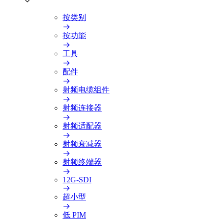
按类别
按功能
工具
配件
射频电缆组件
射频连接器
射频适配器
射频衰减器
射频终端器
12G-SDI
超小型
低 PIM