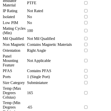
Insulator
PTFE
Material
IP Rating
Not Rated
Isolated
No
Low PIM
No
Mating Cycles
100
(Min)
Mil Qualified
Not Mil Qualified
Non Magnetic
Contains Magnetic Materials
Orientation
Right Angle
Panel
Mounting
Not Applicable
Feature
PFAS
Contains PFAS
Ports
1 (Single Port)
Size Category
Subminiature
Temp (Max
Degrees
165
Celsius)
Temp (Min
Degrees
-65