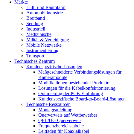
Märkte
Luft- und Raumfahrt
Automobilindustrie
Breitband
Sendung
Industriell
Medizinische
Militär & Verteidigung
Mobile Netzwerke
Instrumentierung
Transport
Technisches Zentrum
Kundenspezifische Lösungen
Maßgeschneiderte Verbindungslösungen für
Kameramodule
Modifikationen bestehender Produkte
Lösungen für die Kabelkonfektionierung
Optimierung der PCB-Einführung
Kundenspezifische Board-to-Board-Lösungen
Technische Ressourcen
Montageanleitung
Querverweis auf Wettbewerber
QPL/UG Querverweis
Frequenzbereichstabelle
Leitfaden für Koaxialkabel