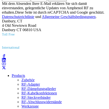
Mit dem Absenden Ihrer E-Mail erklären Sie sich damit
einverstanden, gelegentliche Updates von Amphenol RF zu
erhalten.Diese Seite ist durch reCAPTCHA und Google geschützt.
Datenschutzrichtlinie
und
Allgemeine Geschäftsbedingungen
.
Danbury, CT
4 Old Newtown Road
Danbury CT 06810 USA
Toll Free
(800) 627​-7100
International
(203) 743​-9272
Products
Zubehör
RF-Adapter
RF-Dämpfungsglieder
RF-Kabelkonfektionen
RF-Steckverbinder
RF-Abschlusswiderstände
Werkzeuge