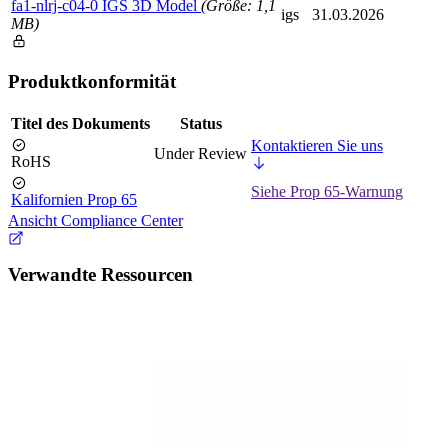
fa1-nlrj-c04-0 IGS 3D Model
(Größe: 1,1
igs
31.03.2026
MB)
Produktkonformität
Titel des Dokuments
Status
Kontaktieren Sie uns
Under Review
RoHS
Siehe Prop 65-Warnung
Kalifornien Prop 65
Ansicht Compliance Center
Verwandte Ressourcen