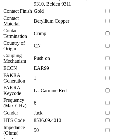
9310, Belden 9311
Contact Finish
Gold
Contact
Beryllium Copper
Material
Contact
Crimp
Termination
Country of
CN
Origin
Coupling
Push-on
Mechanism
ECCN
EAR99
FAKRA
1
Generation
FAKRA
L - Carmine Red
Keycode
Frequency
6
(Max GHz)
Gender
Jack
HTS Code
8536.69.4010
Impedance
50
(Ohms)