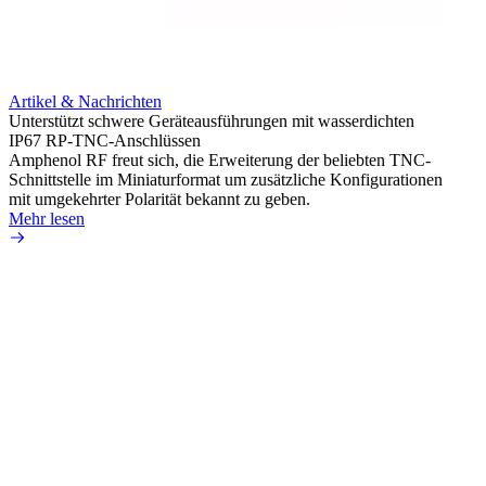
Artikel & Nachrichten
Artik
Unterstützt schwere Geräteausführungen mit wasserdichten
Erweit
IP67 RP-TNC-Anschlüssen
verlu
Amphenol RF freut sich, die Erweiterung der beliebten TNC-
Amphe
Schnittstelle im Miniaturformat um zusätzliche Konfigurationen
Produ
mit umgekehrter Polarität bekannt zu geben.
die fü
Mehr lesen
Mehr 