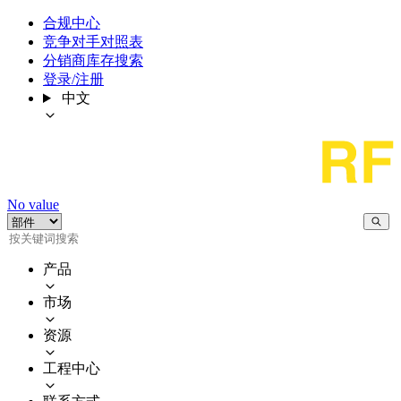
合规中心
竞争对手对照表
分销商库存搜索
登录/注册
中文
No value
产品
市场
资源
工程中心