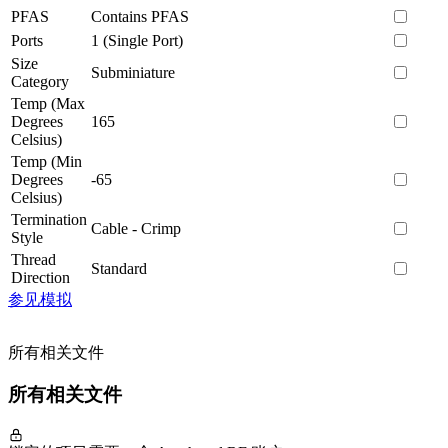
PFAS
Contains PFAS
Ports
1 (Single Port)
Size
Subminiature
Category
Temp (Max
Degrees
165
Celsius)
Temp (Min
Degrees
-65
Celsius)
Termination
Cable - Crimp
Style
Thread
Standard
Direction
参见模拟
所有相关文件
所有相关文件