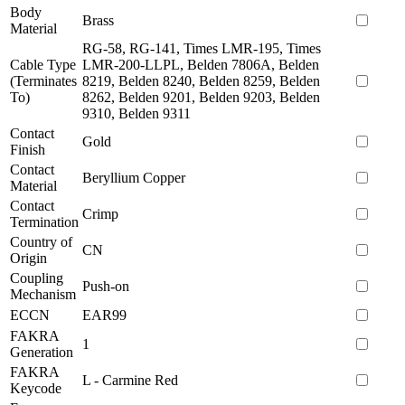
Body
Brass
Material
RG-58, RG-141, Times LMR-195, Times
Cable Type
LMR-200-LLPL, Belden 7806A, Belden
(Terminates
8219, Belden 8240, Belden 8259, Belden
To)
8262, Belden 9201, Belden 9203, Belden
9310, Belden 9311
Contact
Gold
Finish
Contact
Beryllium Copper
Material
Contact
Crimp
Termination
Country of
CN
Origin
Coupling
Push-on
Mechanism
ECCN
EAR99
FAKRA
1
Generation
FAKRA
L - Carmine Red
Keycode