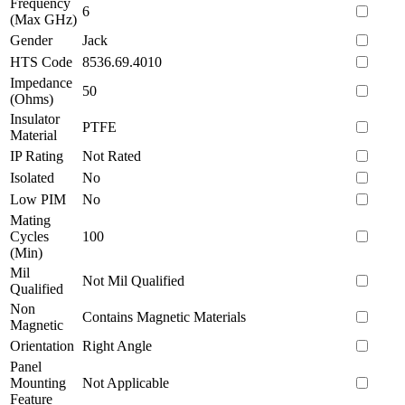
Frequency
6
(Max GHz)
Gender
Jack
HTS Code
8536.69.4010
Impedance
50
(Ohms)
Insulator
PTFE
Material
IP Rating
Not Rated
Isolated
No
Low PIM
No
Mating
Cycles
100
(Min)
Mil
Not Mil Qualified
Qualified
Non
Contains Magnetic Materials
Magnetic
Orientation
Right Angle
Panel
Mounting
Not Applicable
Feature