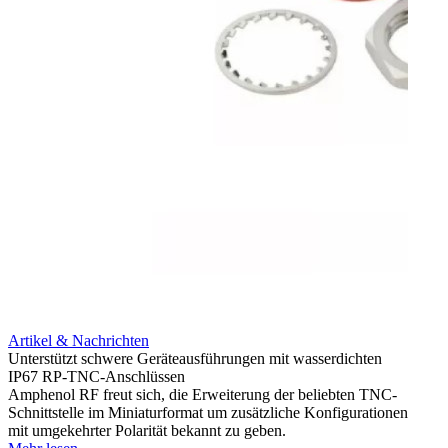
Artikel & Nachrichten
Artik
Unterstützt schwere Geräteausführungen mit wasserdichten
Erweit
IP67 RP-TNC-Anschlüssen
verlu
Amphenol RF freut sich, die Erweiterung der beliebten TNC-
Amphe
Schnittstelle im Miniaturformat um zusätzliche Konfigurationen
Produ
mit umgekehrter Polarität bekannt zu geben.
die fü