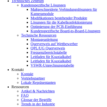
Technisches Zentrum
Kundenspezifische Lösungen
Maßgeschneiderte Verbindungslösungen für
Kameramodule
Modifikationen bestehender Produkte
Lösungen für die Kabelkonfektionierung
Optimierung der PCB-Einführung
Kundenspezifische Board-to-Board-Lösungen
Technische Ressourcen
Montageanleitung
Querverweis auf Wettbewerber
QPL/UG Querverweis
Frequenzbereichstabelle
Leitfaden für Koaxialkabel
Leitfaden für Koaxialkabel
VSWR-Umrechnungstabelle
Kontakt
Kontakt
Vertriebspartner
Lokale Repräsentanten
Ressourcen
Artikel & Nachrichten
FAQ
Glossar der Begriffe
Trends in der Industrie