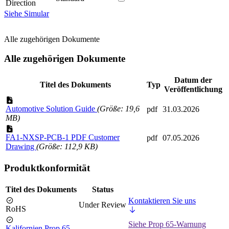
Direction
Siehe Simular
Alle zugehörigen Dokumente
Alle zugehörigen Dokumente
Datum der
Titel des Dokuments
Typ
Veröffentlichung
Automotive Solution Guide
(Größe: 19,6
pdf
31.03.2026
MB)
FA1-NXSP-PCB-1 PDF Customer
pdf
07.05.2026
Drawing
(Größe: 112,9 KB)
Produktkonformität
Titel des Dokuments
Status
Kontaktieren Sie uns
Under Review
RoHS
Siehe Prop 65-Warnung
Kalifornien Prop 65