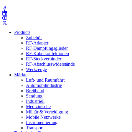
(203) 743​-9272
Products
Zubehör
RF-Adapter
RF-Dämpfungsglieder
RF-Kabelkonfektionen
RF-Steckverbinder
RF-Abschlusswiderstände
Werkzeuge
Märkte
Luft- und Raumfahrt
Automobilindustrie
Breitband
Sendung
Industriell
Medizinische
Militär & Verteidigung
Mobile Netzwerke
Instrumentierung
Transport