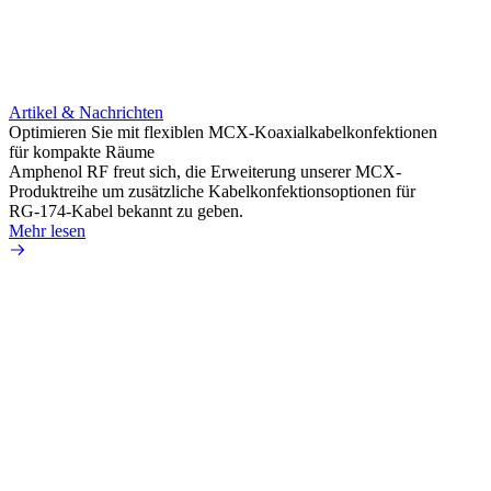
Artikel & Nachrichten
Artik
Optimieren Sie mit flexiblen MCX-Koaxialkabelkonfektionen
Erweit
für kompakte Räume
Konnek
Amphenol RF freut sich, die Erweiterung unserer MCX-
Amphe
Produktreihe um zusätzliche Kabelkonfektionsoptionen für
Produk
RG-174-Kabel bekannt zu geben.
einer 
Mehr lesen
könne
Mehr 