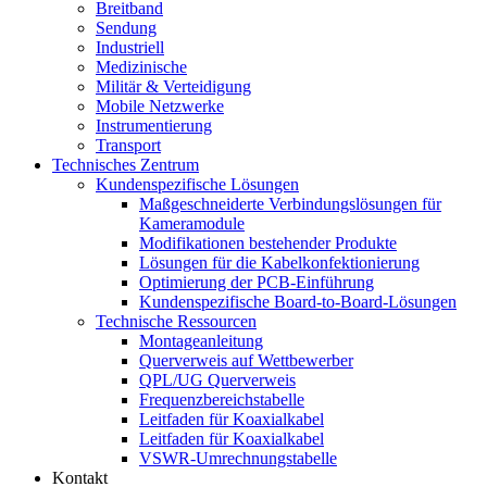
Breitband
Sendung
Industriell
Medizinische
Militär & Verteidigung
Mobile Netzwerke
Instrumentierung
Transport
Technisches Zentrum
Kundenspezifische Lösungen
Maßgeschneiderte Verbindungslösungen für
Kameramodule
Modifikationen bestehender Produkte
Lösungen für die Kabelkonfektionierung
Optimierung der PCB-Einführung
Kundenspezifische Board-to-Board-Lösungen
Technische Ressourcen
Montageanleitung
Querverweis auf Wettbewerber
QPL/UG Querverweis
Frequenzbereichstabelle
Leitfaden für Koaxialkabel
Leitfaden für Koaxialkabel
VSWR-Umrechnungstabelle
Kontakt