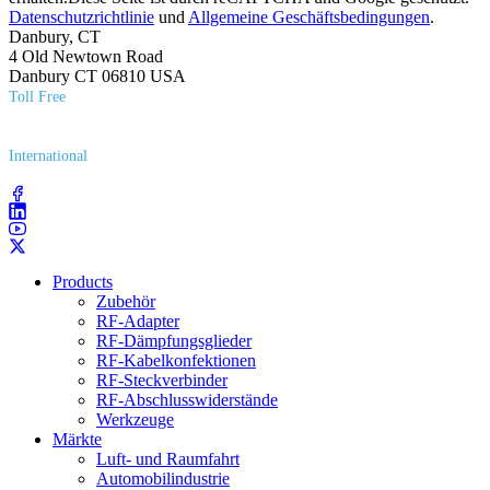
Datenschutzrichtlinie
und
Allgemeine Geschäftsbedingungen
.
Danbury, CT
4 Old Newtown Road
Danbury CT 06810 USA
Toll Free
(800) 627​-7100
International
(203) 743​-9272
Products
Zubehör
RF-Adapter
RF-Dämpfungsglieder
RF-Kabelkonfektionen
RF-Steckverbinder
RF-Abschlusswiderstände
Werkzeuge
Märkte
Luft- und Raumfahrt
Automobilindustrie