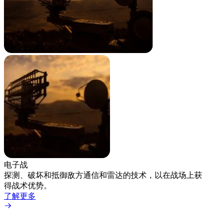
电子战
手持
探测、破坏和抵御敌方通信和雷达的技术，以在战场上获
适用
得战术优势。
持式
了解更多
了解