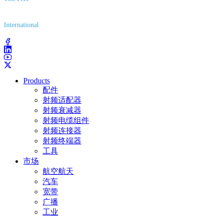
(800) 627-7100
International
(203) 743-9272
Products
配件
射频适配器
射频衰减器
射频电缆组件
射频连接器
射频终端器
工具
市场
航空航天
汽车
宽带
广播
工业