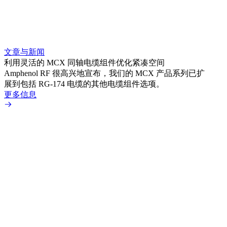
文章与新闻
文章
利用灵活的 MCX 同轴电缆组件优化紧凑空间
扩展
Amphenol RF 很高兴地宣布，我们的 MCX 产品系列已扩
Amp
展到包括 RG-174 电缆的其他电缆组件选项。
为各
更多信息
更多