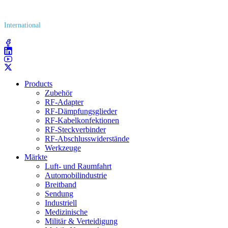
(800) 627​-7100
International
(203) 743​-9272
Products
Zubehör
RF-Adapter
RF-Dämpfungsglieder
RF-Kabelkonfektionen
RF-Steckverbinder
RF-Abschlusswiderstände
Werkzeuge
Märkte
Luft- und Raumfahrt
Automobilindustrie
Breitband
Sendung
Industriell
Medizinische
Militär & Verteidigung