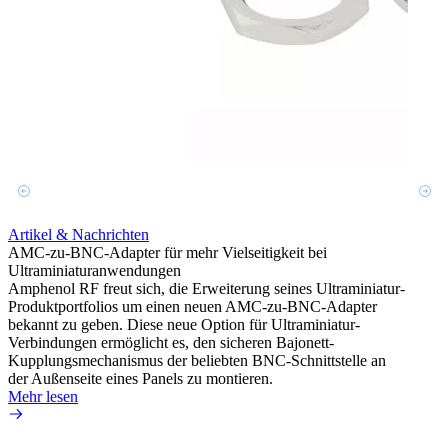
Artikel & Nachrichten
AMC-zu-BNC-Adapter für mehr Vielseitigkeit bei
Ultraminiaturanwendungen
Artik
Amphenol RF freut sich, die Erweiterung seines Ultraminiatur-
Herst
Produktportfolios um einen neuen AMC-zu-BNC-Adapter
Schni
bekannt zu geben. Diese neue Option für Ultraminiatur-
Amphe
Verbindungen ermöglicht es, den sicheren Bajonett-
in se
Kupplungsmechanismus der beliebten BNC-Schnittstelle an
Verbi
der Außenseite eines Panels zu montieren.
Mehr 
Mehr lesen