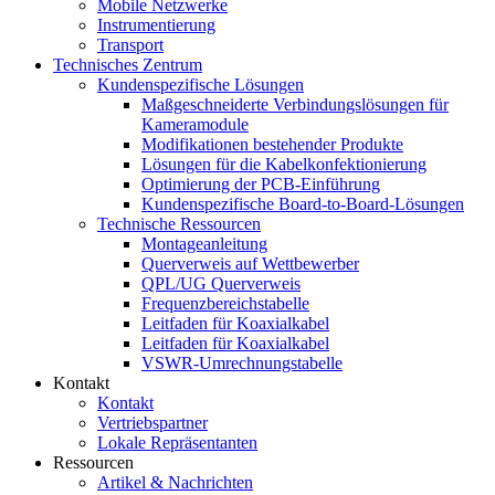
Mobile Netzwerke
Instrumentierung
Transport
Technisches Zentrum
Kundenspezifische Lösungen
Maßgeschneiderte Verbindungslösungen für
Kameramodule
Modifikationen bestehender Produkte
Lösungen für die Kabelkonfektionierung
Optimierung der PCB-Einführung
Kundenspezifische Board-to-Board-Lösungen
Technische Ressourcen
Montageanleitung
Querverweis auf Wettbewerber
QPL/UG Querverweis
Frequenzbereichstabelle
Leitfaden für Koaxialkabel
Leitfaden für Koaxialkabel
VSWR-Umrechnungstabelle
Kontakt
Kontakt
Vertriebspartner
Lokale Repräsentanten
Ressourcen
Artikel & Nachrichten