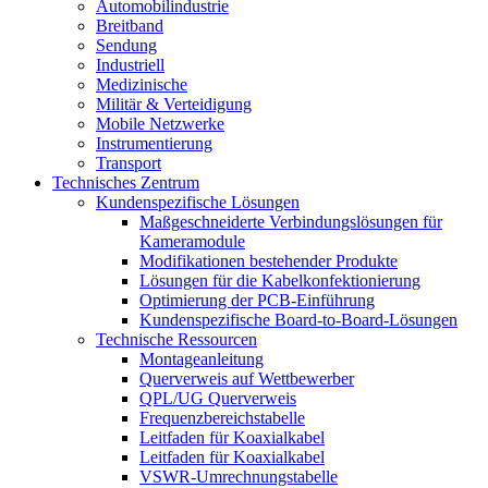
Automobilindustrie
Breitband
Sendung
Industriell
Medizinische
Militär & Verteidigung
Mobile Netzwerke
Instrumentierung
Transport
Technisches Zentrum
Kundenspezifische Lösungen
Maßgeschneiderte Verbindungslösungen für
Kameramodule
Modifikationen bestehender Produkte
Lösungen für die Kabelkonfektionierung
Optimierung der PCB-Einführung
Kundenspezifische Board-to-Board-Lösungen
Technische Ressourcen
Montageanleitung
Querverweis auf Wettbewerber
QPL/UG Querverweis
Frequenzbereichstabelle
Leitfaden für Koaxialkabel
Leitfaden für Koaxialkabel
VSWR-Umrechnungstabelle