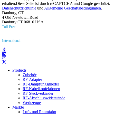
erhalten.Diese Seite ist durch reCAPTCHA und Google geschützt.
Datenschutzrichtlinie
und
Allgemeine Geschäftsbedingungen
.
Danbury, CT
4 Old Newtown Road
Danbury CT 06810 USA
Toll Free
(800) 627​-7100
International
(203) 743​-9272
Products
Zubehör
RF-Adapter
RF-Dämpfungsglieder
RF-Kabelkonfektionen
RF-Steckverbinder
RF-Abschlusswiderstände
Werkzeuge
Märkte
Luft- und Raumfahrt