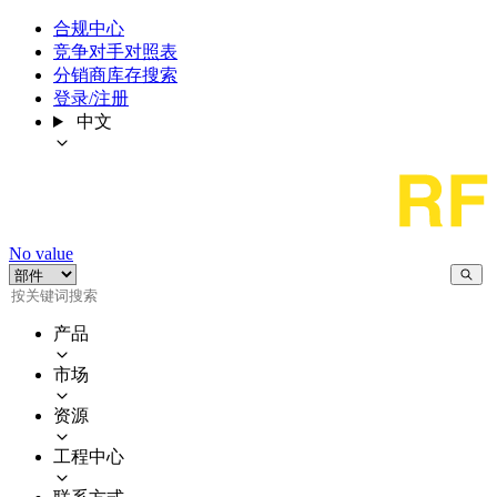
合规中心
竞争对手对照表
分销商库存搜索
登录/注册
中文
No value
产品
市场
资源
工程中心