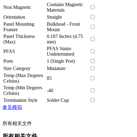
Contains Magnetic
Non Magnetic
Materials
Orientation
Straight
Panel Mounting
Bulkhead - Front
Feature
Mount
Panel Thickness
0.187 Inches (4.75
(Max)
mm)
PFAS Status
PFAS
Undetermined
Ports
1 (Single Port)
Size Category
Miniature
Temp (Max Degrees
85
Celsius)
Temp (Min Degrees
-40
Celsius)
Termination Style
Solder Cup
参见模拟
所有相关文件
所有相关文件