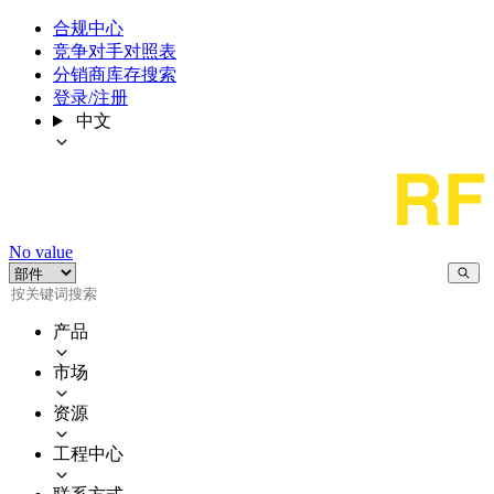
合规中心
竞争对手对照表
分销商库存搜索
登录/注册
中文
No value
产品
市场
资源
工程中心