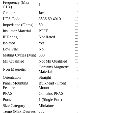
Frequency (Max
1
GHz)
Gender
Jack
HTS Code
8536.69.4010
Impedance (Ohms)
50
Insulator Material
PTFE
IP Rating
Not Rated
Isolated
Yes
Low PIM
No
Mating Cycles (Min)
500
Mil Qualified
Not Mil Qualified
Contains Magnetic
Non Magnetic
Materials
Orientation
Straight
Panel Mounting
Bulkhead - Front
Feature
Mount
PFAS
Contains PFAS
Ports
1 (Single Port)
Size Category
Miniature
Temp (Max Degrees