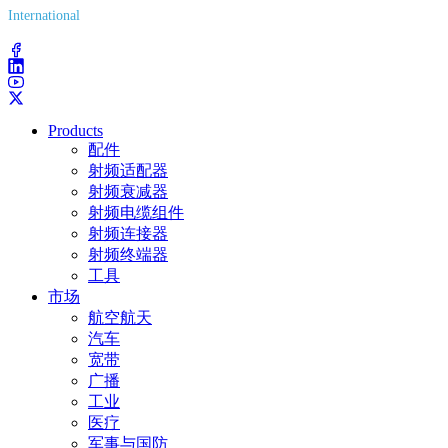
International
(203) 743-9272
Products
配件
射频适配器
射频衰减器
射频电缆组件
射频连接器
射频终端器
工具
市场
航空航天
汽车
宽带
广播
工业
医疗
军事与国防