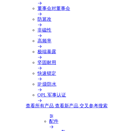
董事会对董事会
防篡改
非磁性
高频率
极端暴露
坚固耐用
快速锁定
IP 级防水
QPL 军事认证
查看所有产品
查看新产品
交叉参考搜索
配件