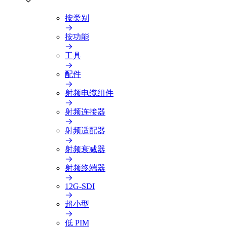
按类别
按功能
工具
配件
射频电缆组件
射频连接器
射频适配器
射频衰减器
射频终端器
12G-SDI
超小型
低 PIM