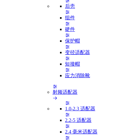
后壳
组件
硬件
保护帽
变径适配器
短接帽
应力消除靴
射频适配器
1.0-2.3 适配器
2.2-5 适配器
2.4 毫米适配器