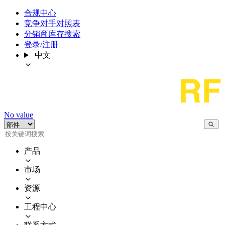
合规中心
竞争对手对照表
分销商库存搜索
登录/注册
中文
No value
产品
市场
资源
工程中心