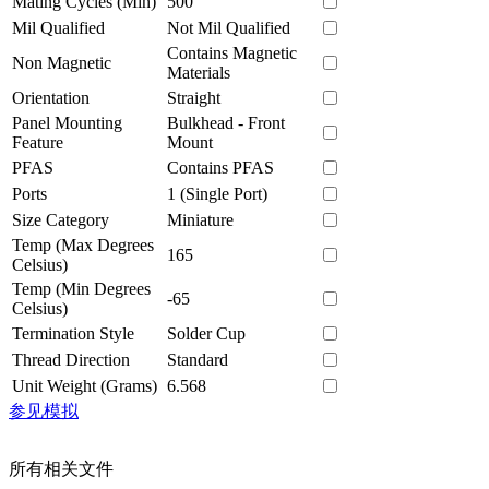
Mating Cycles (Min)
500
Mil Qualified
Not Mil Qualified
Contains Magnetic
Non Magnetic
Materials
Orientation
Straight
Panel Mounting
Bulkhead - Front
Feature
Mount
PFAS
Contains PFAS
Ports
1 (Single Port)
Size Category
Miniature
Temp (Max Degrees
165
Celsius)
Temp (Min Degrees
-65
Celsius)
Termination Style
Solder Cup
Thread Direction
Standard
Unit Weight (Grams)
6.568
参见模拟
所有相关文件