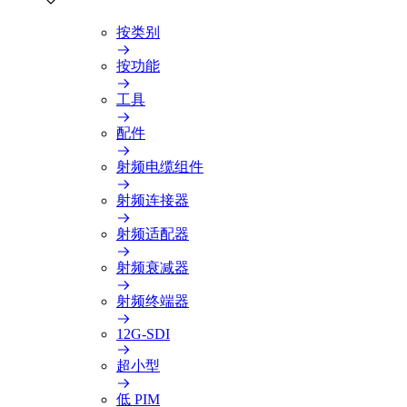
按类别
按功能
工具
配件
射频电缆组件
射频连接器
射频适配器
射频衰减器
射频终端器
12G-SDI
超小型
低 PIM