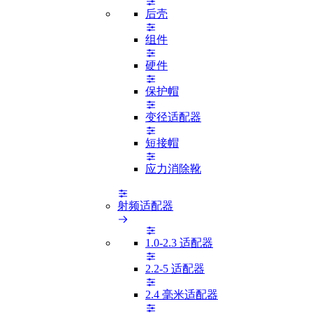
后壳
组件
硬件
保护帽
变径适配器
短接帽
应力消除靴
射频适配器
1.0-2.3 适配器
2.2-5 适配器
2.4 毫米适配器