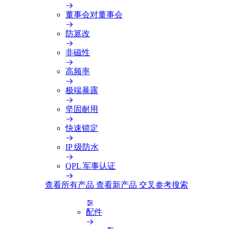
董事会对董事会
防篡改
非磁性
高频率
极端暴露
坚固耐用
快速锁定
IP 级防水
QPL 军事认证
查看所有产品
查看新产品
交叉参考搜索
配件