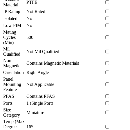
PTFE
Material
IP Rating
Not Rated
Isolated
No
Low PIM
No
Mating
Cycles
500
(Min)
Mil
Not Mil Qualified
Qualified
Non
Contains Magnetic Materials
Magnetic
Orientation
Right Angle
Panel
Mounting
Not Applicable
Feature
PFAS
Contains PFAS
Ports
1 (Single Port)
Size
Miniature
Category
Temp (Max
Degrees
165