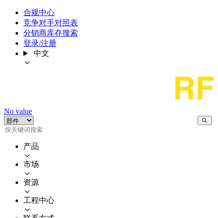
合规中心
竞争对手对照表
分销商库存搜索
登录/注册
中文
No value
产品
市场
资源
工程中心