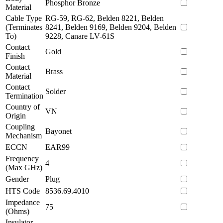
Phosphor Bronze
Material
Cable Type
RG-59, RG-62, Belden 8221, Belden
(Terminates
8241, Belden 9169, Belden 9204, Belden
To)
9228, Canare LV-61S
Contact
Gold
Finish
Contact
Brass
Material
Contact
Solder
Termination
Country of
VN
Origin
Coupling
Bayonet
Mechanism
ECCN
EAR99
Frequency
4
(Max GHz)
Gender
Plug
HTS Code
8536.69.4010
Impedance
75
(Ohms)
Insulator