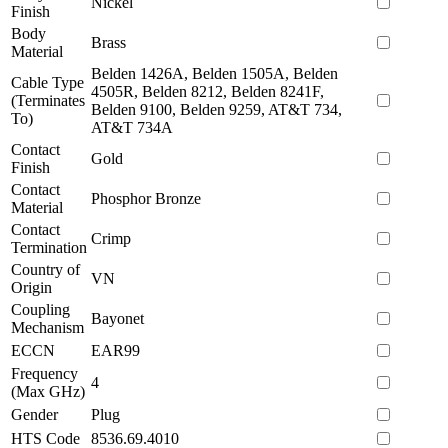
Nickel
Finish
Body
Brass
Material
Belden 1426A, Belden 1505A, Belden
Cable Type
4505R, Belden 8212, Belden 8241F,
(Terminates
Belden 9100, Belden 9259, AT&T 734,
To)
AT&T 734A
Contact
Gold
Finish
Contact
Phosphor Bronze
Material
Contact
Crimp
Termination
Country of
VN
Origin
Coupling
Bayonet
Mechanism
ECCN
EAR99
Frequency
4
(Max GHz)
Gender
Plug
HTS Code
8536.69.4010