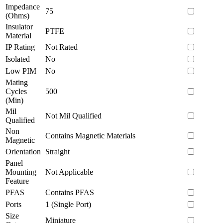
Impedance
75
(Ohms)
Insulator
PTFE
Material
IP Rating
Not Rated
Isolated
No
Low PIM
No
Mating
Cycles
500
(Min)
Mil
Not Mil Qualified
Qualified
Non
Contains Magnetic Materials
Magnetic
Orientation
Straight
Panel
Mounting
Not Applicable
Feature
PFAS
Contains PFAS
Ports
1 (Single Port)
Size
Miniature