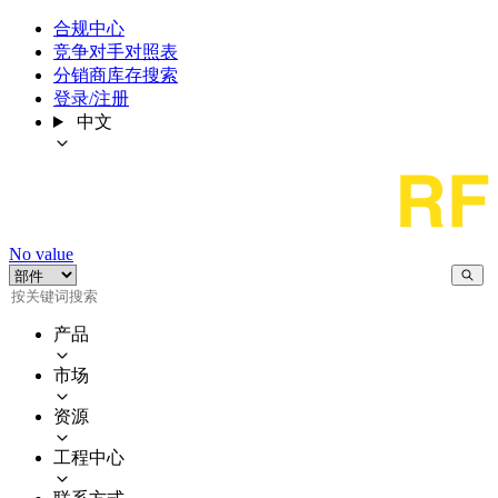
合规中心
竞争对手对照表
分销商库存搜索
登录/注册
中文
No value
产品
市场
资源
工程中心