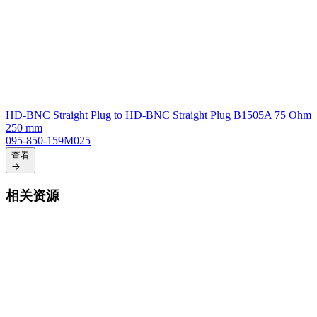
HD-BNC Straight Plug to HD-BNC Straight Plug B1505A 75 Ohm
250 mm
095-850-159M025
查看
相关资源