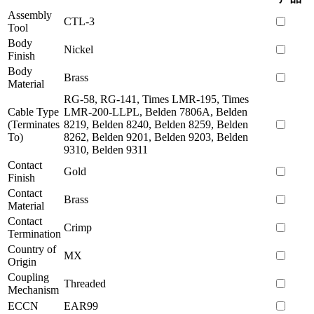
Assembly
CTL-3
Tool
Body
Nickel
Finish
Body
Brass
Material
RG-58, RG-141, Times LMR-195, Times
Cable Type
LMR-200-LLPL, Belden 7806A, Belden
(Terminates
8219, Belden 8240, Belden 8259, Belden
To)
8262, Belden 9201, Belden 9203, Belden
9310, Belden 9311
Contact
Gold
Finish
Contact
Brass
Material
Contact
Crimp
Termination
Country of
MX
Origin
Coupling
Threaded
Mechanism
ECCN
EAR99