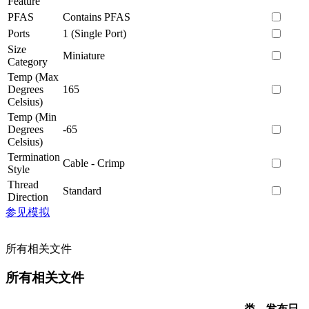
Feature
PFAS
Contains PFAS
Ports
1 (Single Port)
Size
Miniature
Category
Temp (Max
Degrees
165
Celsius)
Temp (Min
Degrees
-65
Celsius)
Termination
Cable - Crimp
Style
Thread
Standard
Direction
参见模拟
所有相关文件
所有相关文件
类
发布日