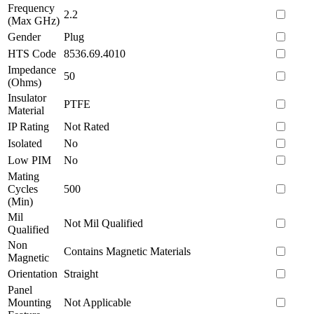
Frequency
2.2
(Max GHz)
Gender
Plug
HTS Code
8536.69.4010
Impedance
50
(Ohms)
Insulator
PTFE
Material
IP Rating
Not Rated
Isolated
No
Low PIM
No
Mating
Cycles
500
(Min)
Mil
Not Mil Qualified
Qualified
Non
Contains Magnetic Materials
Magnetic
Orientation
Straight
Panel
Mounting
Not Applicable