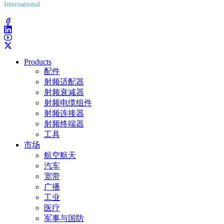
International
(203) 743-9272
Products
配件
射频适配器
射频衰减器
射频电缆组件
射频连接器
射频终端器
工具
市场
航空航天
汽车
宽带
广播
工业
医疗
军事与国防