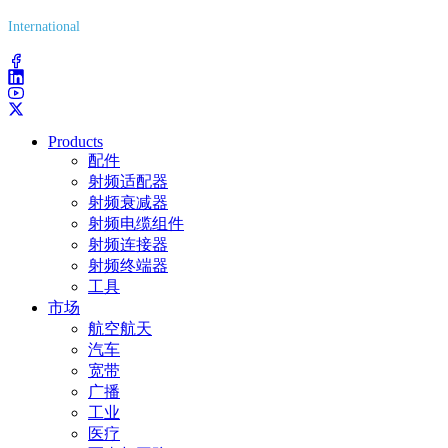
International
(203) 743-9272
Products
配件
射频适配器
射频衰减器
射频电缆组件
射频连接器
射频终端器
工具
市场
航空航天
汽车
宽带
广播
工业
医疗