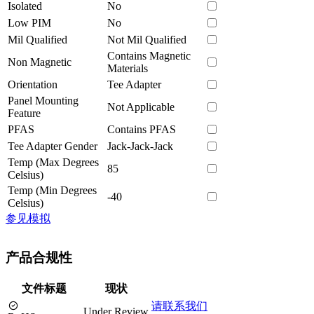
Isolated
No
Low PIM
No
Mil Qualified
Not Mil Qualified
Contains Magnetic
Non Magnetic
Materials
Orientation
Tee Adapter
Panel Mounting
Not Applicable
Feature
PFAS
Contains PFAS
Tee Adapter Gender
Jack-Jack-Jack
Temp (Max Degrees
85
Celsius)
Temp (Min Degrees
-40
Celsius)
参见模拟
产品合规性
文件标题
现状
请联系我们
Under Review