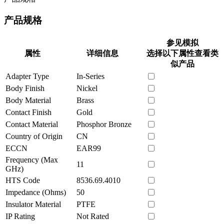
产品规格
参见模拟
属性
详细信息
选择以下属性查看类
似产品
Adapter Type
In-Series
Body Finish
Nickel
Body Material
Brass
Contact Finish
Gold
Contact Material
Phosphor Bronze
Country of Origin
CN
ECCN
EAR99
Frequency (Max
11
GHz)
HTS Code
8536.69.4010
Impedance (Ohms)
50
Insulator Material
PTFE
IP Rating
Not Rated