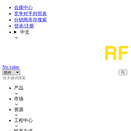
合规中心
竞争对手对照表
分销商库存搜索
登录/注册
中文
No value
产品
市场
资源
工程中心