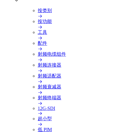
按类别
按功能
工具
配件
射频电缆组件
射频连接器
射频适配器
射频衰减器
射频终端器
12G-SDI
超小型
低 PIM