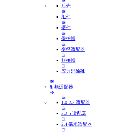
后壳
组件
硬件
保护帽
变径适配器
短接帽
应力消除靴
射频适配器
1.0-2.3 适配器
2.2-5 适配器
2.4 毫米适配器