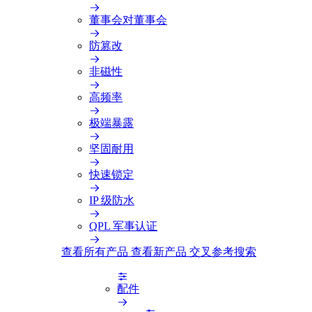
董事会对董事会
防篡改
非磁性
高频率
极端暴露
坚固耐用
快速锁定
IP 级防水
QPL 军事认证
查看所有产品
查看新产品
交叉参考搜索
配件