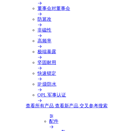
董事会对董事会
防篡改
非磁性
高频率
极端暴露
坚固耐用
快速锁定
IP 级防水
QPL 军事认证
查看所有产品
查看新产品
交叉参考搜索
配件