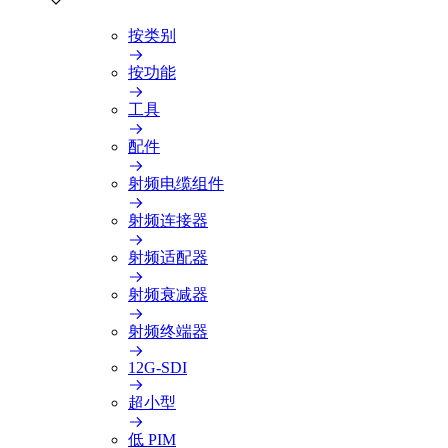
按类别
按功能
工具
配件
射频电缆组件
射频连接器
射频适配器
射频衰减器
射频终端器
12G-SDI
超小型
低 PIM