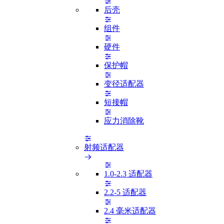
后壳
组件
硬件
保护帽
变径适配器
短接帽
应力消除靴
射频适配器
1.0-2.3 适配器
2.2-5 适配器
2.4 毫米适配器