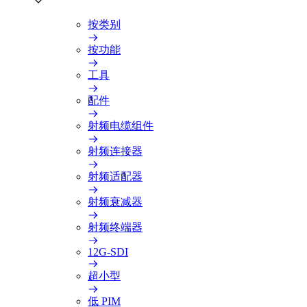
按类别
按功能
工具
配件
射频电缆组件
射频连接器
射频适配器
射频衰减器
射频终端器
12G-SDI
超小型
低 PIM