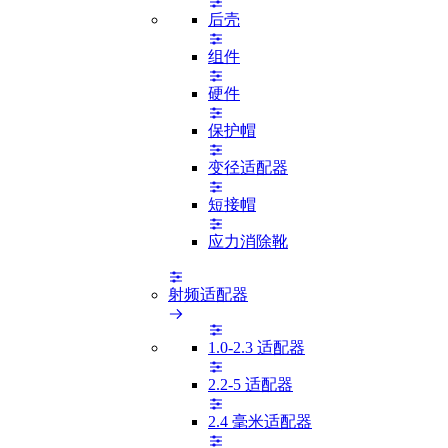
后壳
组件
硬件
保护帽
变径适配器
短接帽
应力消除靴
射频适配器
1.0-2.3 适配器
2.2-5 适配器
2.4 毫米适配器