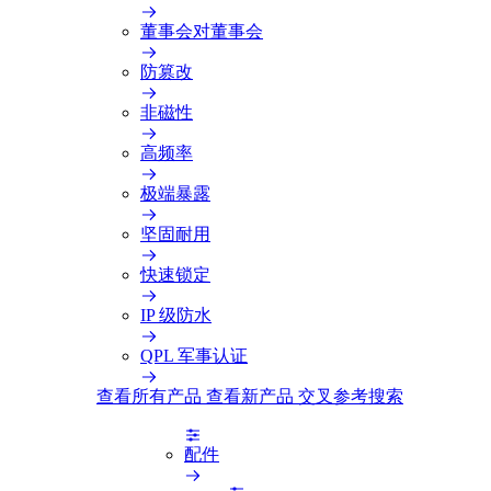
董事会对董事会
防篡改
非磁性
高频率
极端暴露
坚固耐用
快速锁定
IP 级防水
QPL 军事认证
查看所有产品
查看新产品
交叉参考搜索
配件