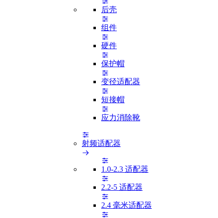
后壳
组件
硬件
保护帽
变径适配器
短接帽
应力消除靴
射频适配器
1.0-2.3 适配器
2.2-5 适配器
2.4 毫米适配器