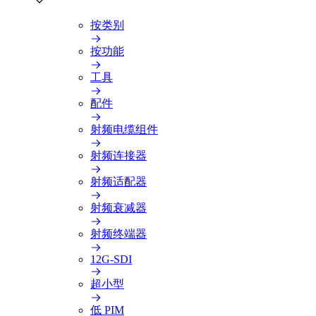
按类别
按功能
工具
配件
射频电缆组件
射频连接器
射频适配器
射频衰减器
射频终端器
12G-SDI
超小型
低 PIM