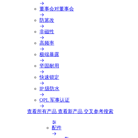
董事会对董事会
防篡改
非磁性
高频率
极端暴露
坚固耐用
快速锁定
IP 级防水
QPL 军事认证
查看所有产品
查看新产品
交叉参考搜索
配件