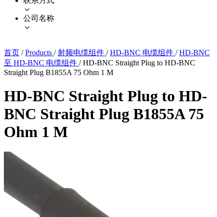
联系方式
公司名称
首页
/
Products
/
射频电缆组件
/
HD-BNC 电缆组件
/
HD-BNC
至 HD-BNC 电缆组件
/
HD-BNC Straight Plug to HD-BNC
Straight Plug B1855A 75 Ohm 1 M
HD-BNC Straight Plug to HD-
BNC Straight Plug B1855A 75
Ohm 1 M