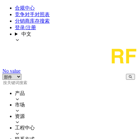
合规中心
竞争对手对照表
分销商库存搜索
登录/注册
中文
No value
产品
市场
资源
工程中心