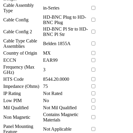
Cable Assembly
in-Series
Type
HD-BNC Plug to HD-
Cable Config
BNC Plug
HD-BNC Pl Str to HD-
Cable Config 2
BNC Pl Str
Cable Type Cable
Belden 1855A
Assemblies
Country of Origin
MX
ECCN
EAR99
Frequency (Max
3
GHz)
HTS Code
8544.20.0000
Impedance (Ohms)
75
IP Rating
Not Rated
Low PIM
No
Mil Qualified
Not Mil Qualified
Contains Magnetic
Non Magnetic
Materials
Panel Mounting
Not Applicable
Feature