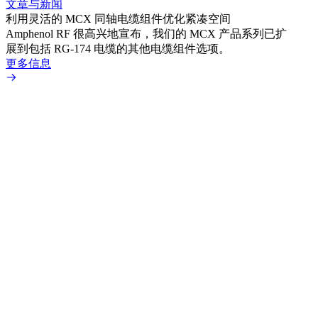
文章与新闻
文章
利用灵活的 MCX 同轴电缆组件优化紧凑空间
扩展
Amphenol RF 很高兴地宣布，我们的 MCX 产品系列已扩
Amp
展到包括 RG-174 电缆的其他电缆组件选项。
为各
更多信息
更多