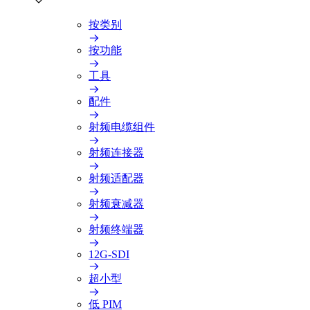
按类别
按功能
工具
配件
射频电缆组件
射频连接器
射频适配器
射频衰减器
射频终端器
12G-SDI
超小型
低 PIM