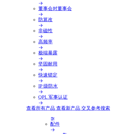
董事会对董事会
防篡改
非磁性
高频率
极端暴露
坚固耐用
快速锁定
IP 级防水
QPL 军事认证
查看所有产品
查看新产品
交叉参考搜索
配件