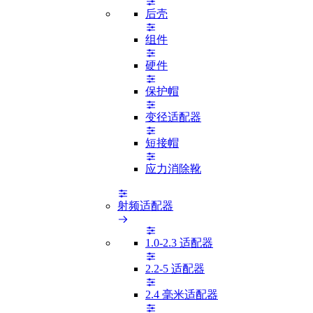
后壳
组件
硬件
保护帽
变径适配器
短接帽
应力消除靴
射频适配器
1.0-2.3 适配器
2.2-5 适配器
2.4 毫米适配器