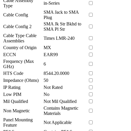
Cable Assembly
in-Series
Type
SMA Jack to SMA
Cable Config
Plug
SMA Jk Str Bkhd to
Cable Config 2
SMA Pl Str
Cable Type Cable
Times LMR-240
Assemblies
Country of Origin
MX
ECCN
EAR99
Frequency (Max
6
GHz)
HTS Code
8544.20.0000
Impedance (Ohms)
50
IP Rating
Not Rated
Low PIM
No
Mil Qualified
Not Mil Qualified
Contains Magnetic
Non Magnetic
Materials
Panel Mounting
Not Applicable
Feature