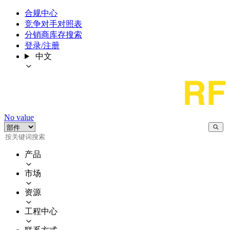
合规中心
竞争对手对照表
分销商库存搜索
登录/注册
中文
No value
产品
市场
资源
工程中心