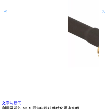
文章与新闻
文章
利用灵活的 MCX 同轴电缆组件优化紧凑空间
扩展