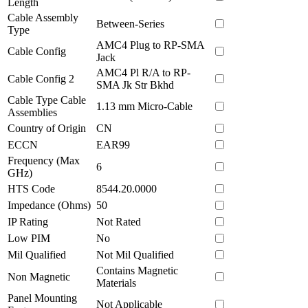
Length
Cable Assembly
Between-Series
Type
AMC4 Plug to RP-SMA
Cable Config
Jack
AMC4 Pl R/A to RP-
Cable Config 2
SMA Jk Str Bkhd
Cable Type Cable
1.13 mm Micro-Cable
Assemblies
Country of Origin
CN
ECCN
EAR99
Frequency (Max
6
GHz)
HTS Code
8544.20.0000
Impedance (Ohms)
50
IP Rating
Not Rated
Low PIM
No
Mil Qualified
Not Mil Qualified
Contains Magnetic
Non Magnetic
Materials
Panel Mounting
Not Applicable