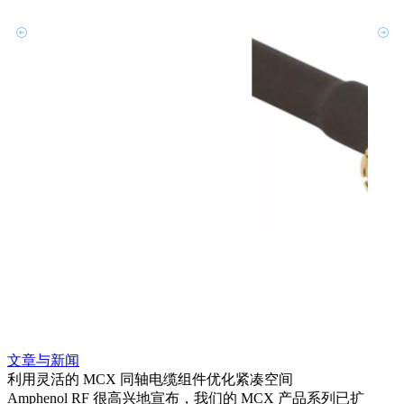
文章与新闻
文章
利用灵活的 MCX 同轴电缆组件优化紧凑空间
扩展
Amphenol RF 很高兴地宣布，我们的 MCX 产品系列已扩
Amp