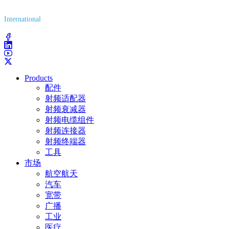
(800) 627-7100
International
(203) 743-9272
Products
配件
射频适配器
射频衰减器
射频电缆组件
射频连接器
射频终端器
工具
市场
航空航天
汽车
宽带
广播
工业
医疗