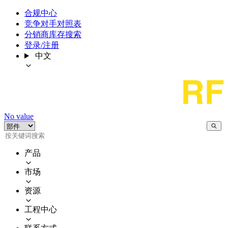
合规中心
竞争对手对照表
分销商库存搜索
登录/注册
中文
No value
产品
市场
资源
工程中心