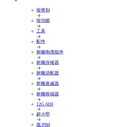
按类别
按功能
工具
配件
射频电缆组件
射频连接器
射频适配器
射频衰减器
射频终端器
12G-SDI
超小型
低 PIM