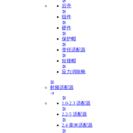
后壳
组件
硬件
保护帽
变径适配器
短接帽
应力消除靴
射频适配器
1.0-2.3 适配器
2.2-5 适配器
2.4 毫米适配器