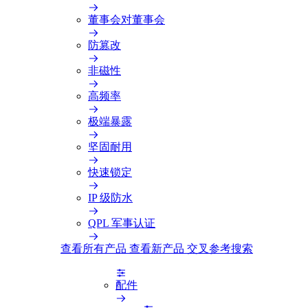
董事会对董事会
防篡改
非磁性
高频率
极端暴露
坚固耐用
快速锁定
IP 级防水
QPL 军事认证
查看所有产品
查看新产品
交叉参考搜索
配件