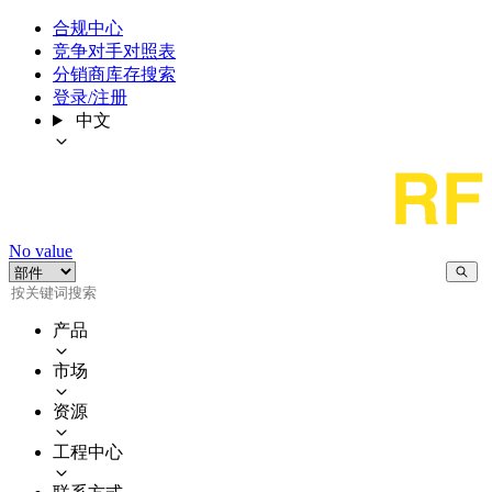
合规中心
竞争对手对照表
分销商库存搜索
登录/注册
中文
No value
产品
市场
资源
工程中心