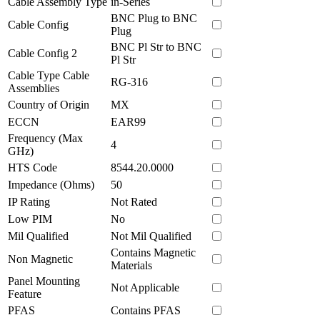
Cable Assembly Type
in-Series
BNC Plug to BNC
Cable Config
Plug
BNC Pl Str to BNC
Cable Config 2
Pl Str
Cable Type Cable
RG-316
Assemblies
Country of Origin
MX
ECCN
EAR99
Frequency (Max
4
GHz)
HTS Code
8544.20.0000
Impedance (Ohms)
50
IP Rating
Not Rated
Low PIM
No
Mil Qualified
Not Mil Qualified
Contains Magnetic
Non Magnetic
Materials
Panel Mounting
Not Applicable
Feature
PFAS
Contains PFAS