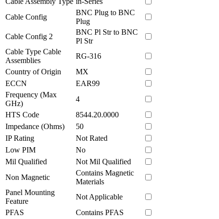
Cable Assembly Type
in-Series
BNC Plug to BNC
Cable Config
Plug
BNC Pl Str to BNC
Cable Config 2
Pl Str
Cable Type Cable
RG-316
Assemblies
Country of Origin
MX
ECCN
EAR99
Frequency (Max
4
GHz)
HTS Code
8544.20.0000
Impedance (Ohms)
50
IP Rating
Not Rated
Low PIM
No
Mil Qualified
Not Mil Qualified
Contains Magnetic
Non Magnetic
Materials
Panel Mounting
Not Applicable
Feature
PFAS
Contains PFAS