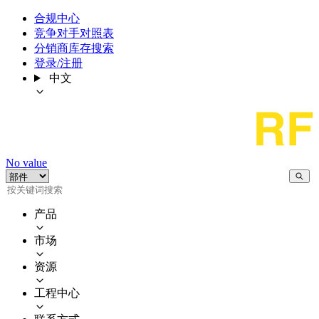
合规中心
竞争对手对照表
分销商库存搜索
登录/注册
中文
No value
产品
市场
资源
工程中心