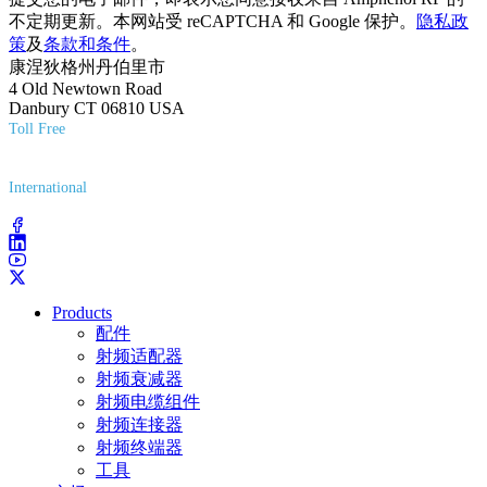
不定期更新。本网站受 reCAPTCHA 和 Google 保护。
隐私政
策
及
条款和条件
。
康涅狄格州丹伯里市
4 Old Newtown Road
Danbury CT 06810 USA
Toll Free
(800) 627-7100
International
(203) 743-9272
Products
配件
射频适配器
射频衰减器
射频电缆组件
射频连接器
射频终端器
工具