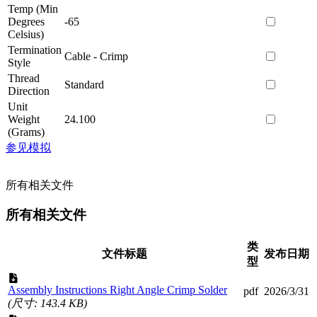
Temp (Min
Degrees
-65
Celsius)
Termination
Cable - Crimp
Style
Thread
Standard
Direction
Unit
Weight
24.100
(Grams)
参见模拟
所有相关文件
所有相关文件
类
文件标题
发布日期
型
Assembly Instructions Right Angle Crimp Solder
pdf
2026/3/31
(尺寸: 143.4 KB)