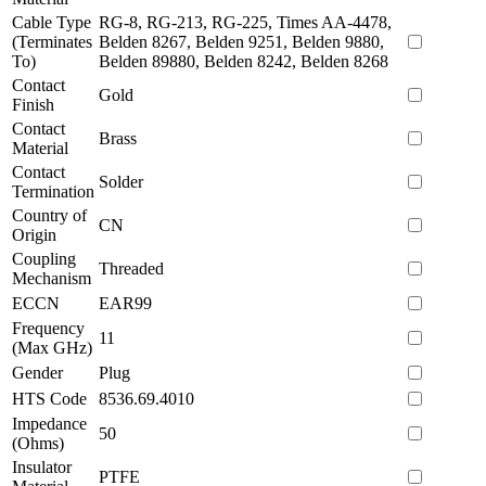
Cable Type
RG-8, RG-213, RG-225, Times AA-4478,
(Terminates
Belden 8267, Belden 9251, Belden 9880,
To)
Belden 89880, Belden 8242, Belden 8268
Contact
Gold
Finish
Contact
Brass
Material
Contact
Solder
Termination
Country of
CN
Origin
Coupling
Threaded
Mechanism
ECCN
EAR99
Frequency
11
(Max GHz)
Gender
Plug
HTS Code
8536.69.4010
Impedance
50
(Ohms)
Insulator
PTFE