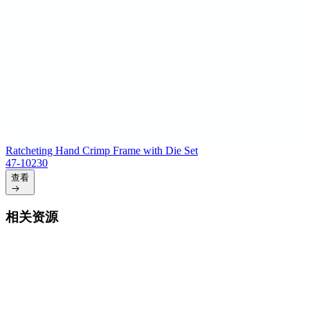
Ratcheting Hand Crimp Frame with Die Set
47-10230
查看
相关资源