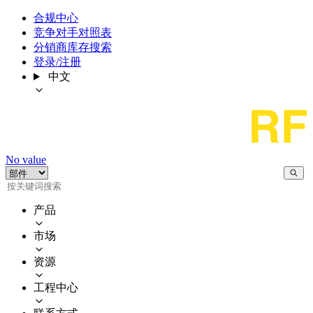
合规中心
竞争对手对照表
分销商库存搜索
登录/注册
中文
No value
产品
市场
资源
工程中心