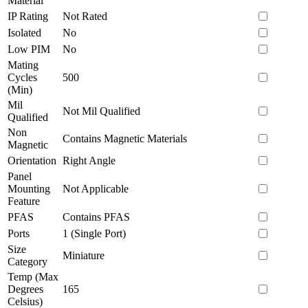
Material
IP Rating
Not Rated
Isolated
No
Low PIM
No
Mating
Cycles
500
(Min)
Mil
Not Mil Qualified
Qualified
Non
Contains Magnetic Materials
Magnetic
Orientation
Right Angle
Panel
Mounting
Not Applicable
Feature
PFAS
Contains PFAS
Ports
1 (Single Port)
Size
Miniature
Category
Temp (Max
Degrees
165
Celsius)