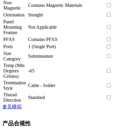
Non
Contains Magnetic Materials
Magnetic
Orientation
Straight
Panel
Mounting
Not Applicable
Feature
PFAS
Contains PFAS
Ports
1 (Single Port)
Size
Subminiature
Category
Temp (Min
Degrees
-65
Celsius)
Termination
Cable - Solder
Style
Thread
Standard
Direction
参见模拟
产品合规性