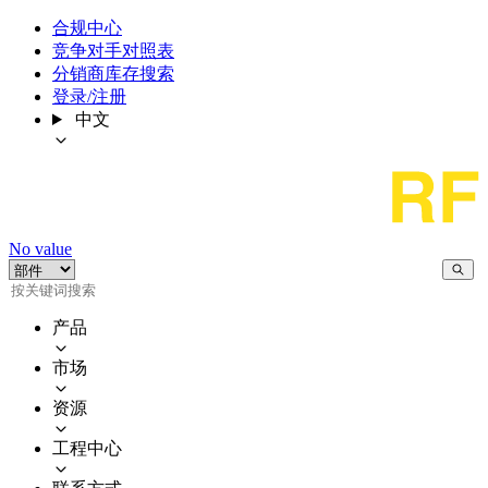
合规中心
竞争对手对照表
分销商库存搜索
登录/注册
中文
No value
产品
市场
资源
工程中心