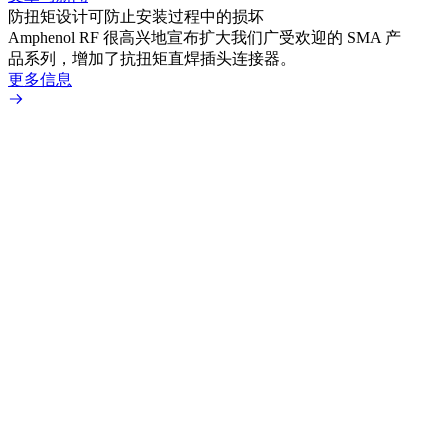
防扭矩设计可防止安装过程中的损坏
利用
Amphenol RF 很高兴地宣布扩大我们广受欢迎的 SMA 产
Amp
品系列，增加了抗扭矩直焊插头连接器。
专为低
更多信息
更多