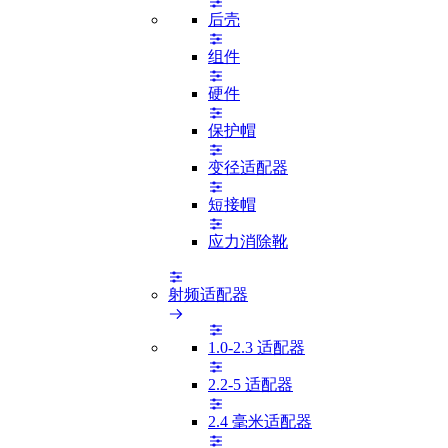
后壳
组件
硬件
保护帽
变径适配器
短接帽
应力消除靴
射频适配器
1.0-2.3 适配器
2.2-5 适配器
2.4 毫米适配器