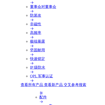
董事会对董事会
防篡改
非磁性
高频率
极端暴露
坚固耐用
快速锁定
IP 级防水
QPL 军事认证
查看所有产品
查看新产品
交叉参考搜索
配件