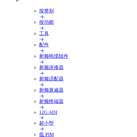
按类别
按功能
工具
配件
射频电缆组件
射频连接器
射频适配器
射频衰减器
射频终端器
12G-SDI
超小型
低 PIM