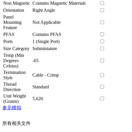
Non Magnetic
Contains Magnetic Materials
Orientation
Right Angle
Panel
Mounting
Not Applicable
Feature
PFAS
Contains PFAS
Ports
1 (Single Port)
Size Category
Subminiature
Temp (Min
Degrees
-65
Celsius)
Termination
Cable - Crimp
Style
Thread
Standard
Direction
Unit Weight
5.620
(Grams)
参见模拟
所有相关文件