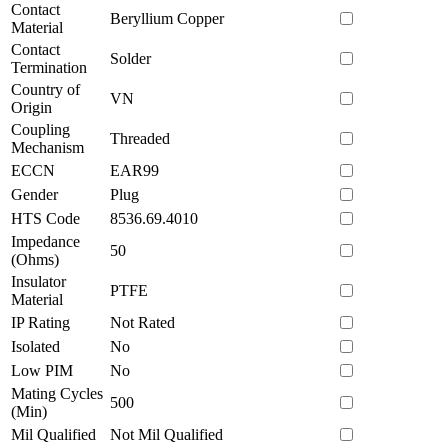
Contact
Beryllium Copper
Material
Contact
Solder
Termination
Country of
VN
Origin
Coupling
Threaded
Mechanism
ECCN
EAR99
Gender
Plug
HTS Code
8536.69.4010
Impedance
50
(Ohms)
Insulator
PTFE
Material
IP Rating
Not Rated
Isolated
No
Low PIM
No
Mating Cycles
500
(Min)
Mil Qualified
Not Mil Qualified