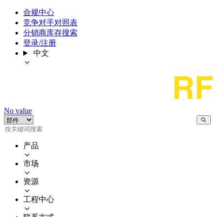
合规中心
竞争对手对照表
分销商库存搜索
登录/注册
中文
No value
产品
市场
资源
工程中心