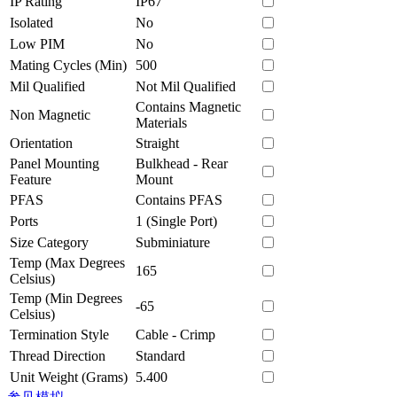
IP Rating
IP67
Isolated
No
Low PIM
No
Mating Cycles (Min)
500
Mil Qualified
Not Mil Qualified
Contains Magnetic
Non Magnetic
Materials
Orientation
Straight
Panel Mounting
Bulkhead - Rear
Feature
Mount
PFAS
Contains PFAS
Ports
1 (Single Port)
Size Category
Subminiature
Temp (Max Degrees
165
Celsius)
Temp (Min Degrees
-65
Celsius)
Termination Style
Cable - Crimp
Thread Direction
Standard
Unit Weight (Grams)
5.400