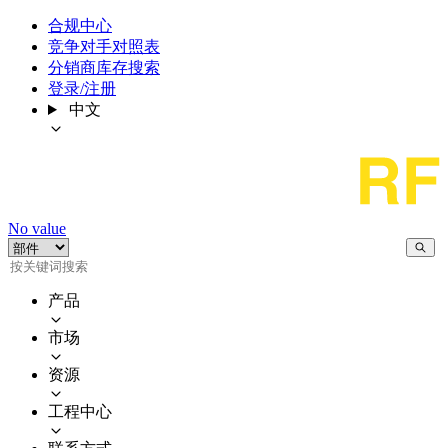
合规中心
竞争对手对照表
分销商库存搜索
登录/注册
中文
No value
产品
市场
资源
工程中心