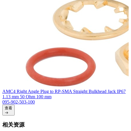
AMC4 Right Angle Plug to RP-SMA Straight Bulkhead Jack IP67
1.13 mm 50 Ohm 100 mm
095-902-503-100
查看
相关资源