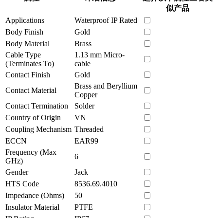
似产品
Applications
Waterproof IP Rated
Body Finish
Gold
Body Material
Brass
Cable Type
1.13 mm Micro-
(Terminates To)
cable
Contact Finish
Gold
Brass and Beryllium
Contact Material
Copper
Contact Termination
Solder
Country of Origin
VN
Coupling Mechanism
Threaded
ECCN
EAR99
Frequency (Max
6
GHz)
Gender
Jack
HTS Code
8536.69.4010
Impedance (Ohms)
50
Insulator Material
PTFE