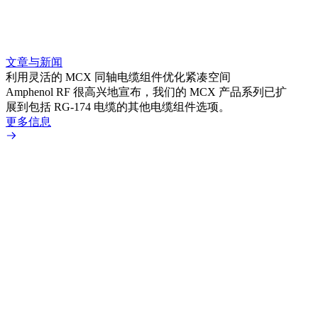
文章与新闻
文章
利用灵活的 MCX 同轴电缆组件优化紧凑空间
扩展
Amphenol RF 很高兴地宣布，我们的 MCX 产品系列已扩
Amp
展到包括 RG-174 电缆的其他电缆组件选项。
为各
更多信息
更多