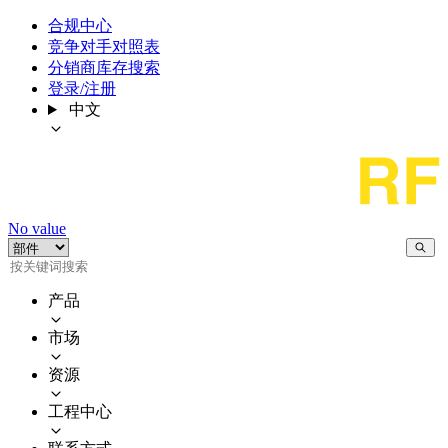
合规中心
竞争对手对照表
分销商库存搜索
登录/注册
中文
No value
产品
市场
资源
工程中心