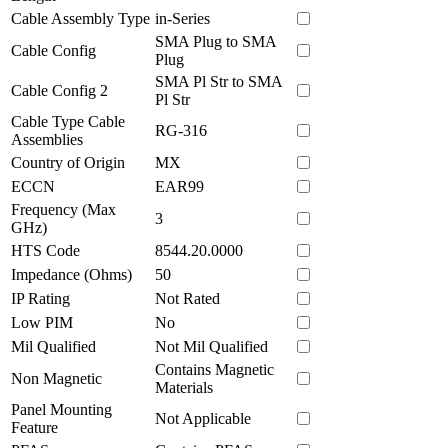
Cable Assembly Type
in-Series
SMA Plug to SMA
Cable Config
Plug
SMA Pl Str to SMA
Cable Config 2
Pl Str
Cable Type Cable
RG-316
Assemblies
Country of Origin
MX
ECCN
EAR99
Frequency (Max
3
GHz)
HTS Code
8544.20.0000
Impedance (Ohms)
50
IP Rating
Not Rated
Low PIM
No
Mil Qualified
Not Mil Qualified
Contains Magnetic
Non Magnetic
Materials
Panel Mounting
Not Applicable
Feature