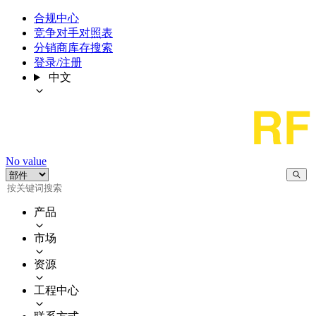
合规中心
竞争对手对照表
分销商库存搜索
登录/注册
中文
No value
产品
市场
资源
工程中心