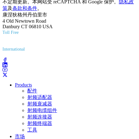
不定期更新。本网站受 reCAPTCHA 和 Google 保护。
隐私政
策
及
条款和条件
。
康涅狄格州丹伯里市
4 Old Newtown Road
Danbury CT 06810 USA
Toll Free
(800) 627-7100
International
(203) 743-9272
Products
配件
射频适配器
射频衰减器
射频电缆组件
射频连接器
射频终端器
工具
市场