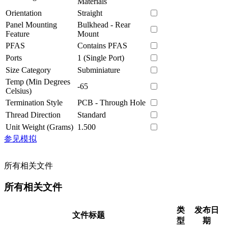
Materials
Orientation
Straight
Panel Mounting
Bulkhead - Rear
Feature
Mount
PFAS
Contains PFAS
Ports
1 (Single Port)
Size Category
Subminiature
Temp (Min Degrees
-65
Celsius)
Termination Style
PCB - Through Hole
Thread Direction
Standard
Unit Weight (Grams)
1.500
参见模拟
所有相关文件
所有相关文件
类
发布日
文件标题
型
期