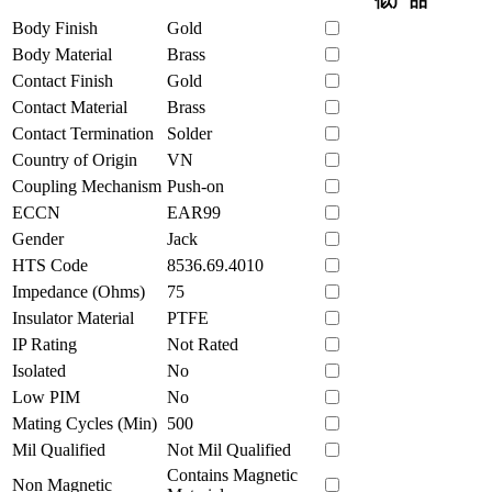
似产品
Body Finish
Gold
Body Material
Brass
Contact Finish
Gold
Contact Material
Brass
Contact Termination
Solder
Country of Origin
VN
Coupling Mechanism
Push-on
ECCN
EAR99
Gender
Jack
HTS Code
8536.69.4010
Impedance (Ohms)
75
Insulator Material
PTFE
IP Rating
Not Rated
Isolated
No
Low PIM
No
Mating Cycles (Min)
500
Mil Qualified
Not Mil Qualified
Contains Magnetic
Non Magnetic