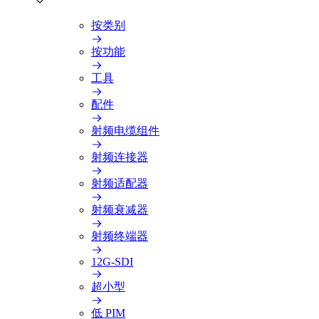
按类别
按功能
工具
配件
射频电缆组件
射频连接器
射频适配器
射频衰减器
射频终端器
12G-SDI
超小型
低 PIM