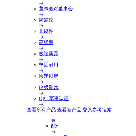
董事会对董事会
防篡改
非磁性
高频率
极端暴露
坚固耐用
快速锁定
IP 级防水
QPL 军事认证
查看所有产品
查看新产品
交叉参考搜索
配件