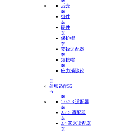
后壳
组件
硬件
保护帽
变径适配器
短接帽
应力消除靴
射频适配器
1.0-2.3 适配器
2.2-5 适配器
2.4 毫米适配器