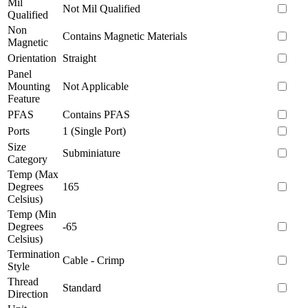
Mil
Not Mil Qualified
Qualified
Non
Contains Magnetic Materials
Magnetic
Orientation
Straight
Panel
Mounting
Not Applicable
Feature
PFAS
Contains PFAS
Ports
1 (Single Port)
Size
Subminiature
Category
Temp (Max
Degrees
165
Celsius)
Temp (Min
Degrees
-65
Celsius)
Termination
Cable - Crimp
Style
Thread
Standard
Direction