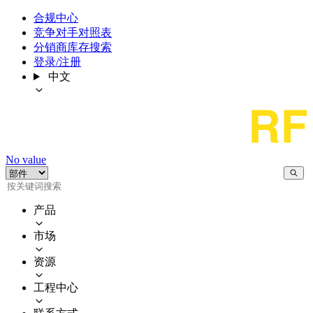
合规中心
竞争对手对照表
分销商库存搜索
登录/注册
中文
No value
产品
市场
资源
工程中心