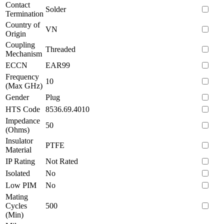
Contact
Solder
Termination
Country of
VN
Origin
Coupling
Threaded
Mechanism
ECCN
EAR99
Frequency
10
(Max GHz)
Gender
Plug
HTS Code
8536.69.4010
Impedance
50
(Ohms)
Insulator
PTFE
Material
IP Rating
Not Rated
Isolated
No
Low PIM
No
Mating
Cycles
500
(Min)