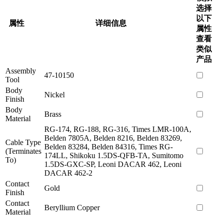
选择
以下
属性
详细信息
属性
查看
类似
产品
Assembly
47-10150
Tool
Body
Nickel
Finish
Body
Brass
Material
RG-174, RG-188, RG-316, Times LMR-100A,
Belden 7805A, Belden 8216, Belden 83269,
Cable Type
Belden 83284, Belden 84316, Times RG-
(Terminates
174LL, Shikoku 1.5DS-QFB-TA, Sumitomo
To)
1.5DS-GXC-SP, Leoni DACAR 462, Leoni
DACAR 462-2
Contact
Gold
Finish
Contact
Beryllium Copper
Material