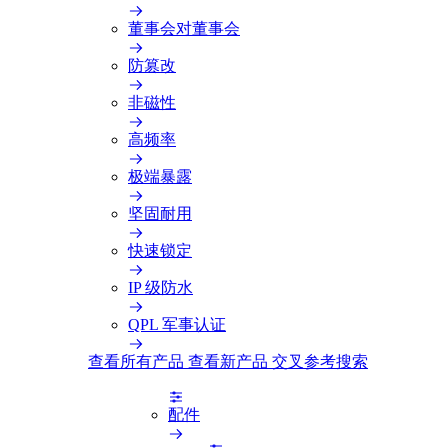
董事会对董事会
防篡改
非磁性
高频率
极端暴露
坚固耐用
快速锁定
IP 级防水
QPL 军事认证
查看所有产品
查看新产品
交叉参考搜索
配件