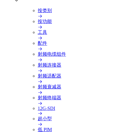
按类别
按功能
工具
配件
射频电缆组件
射频连接器
射频适配器
射频衰减器
射频终端器
12G-SDI
超小型
低 PIM