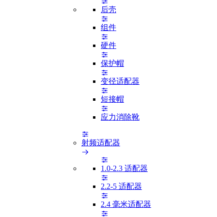
后壳
组件
硬件
保护帽
变径适配器
短接帽
应力消除靴
射频适配器
1.0-2.3 适配器
2.2-5 适配器
2.4 毫米适配器