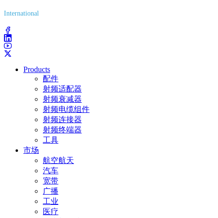
International
(203) 743-9272
Products
配件
射频适配器
射频衰减器
射频电缆组件
射频连接器
射频终端器
工具
市场
航空航天
汽车
宽带
广播
工业
医疗