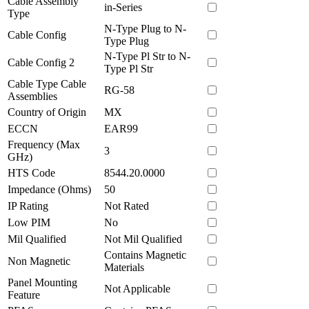
Cable Assembly
in-Series
Type
N-Type Plug to N-
Cable Config
Type Plug
N-Type Pl Str to N-
Cable Config 2
Type Pl Str
Cable Type Cable
RG-58
Assemblies
Country of Origin
MX
ECCN
EAR99
Frequency (Max
3
GHz)
HTS Code
8544.20.0000
Impedance (Ohms)
50
IP Rating
Not Rated
Low PIM
No
Mil Qualified
Not Mil Qualified
Contains Magnetic
Non Magnetic
Materials
Panel Mounting
Not Applicable
Feature