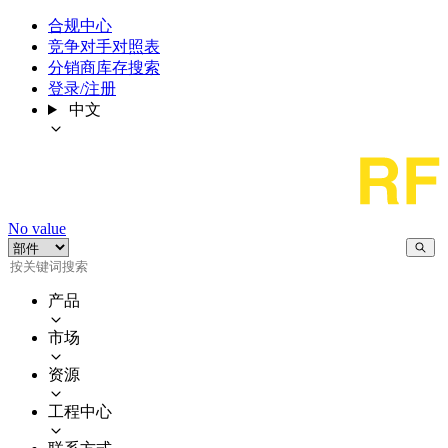
合规中心
竞争对手对照表
分销商库存搜索
登录/注册
中文
No value
产品
市场
资源
工程中心