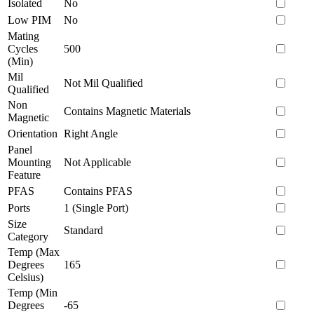
Isolated
No
Low PIM
No
Mating
Cycles
500
(Min)
Mil
Not Mil Qualified
Qualified
Non
Contains Magnetic Materials
Magnetic
Orientation
Right Angle
Panel
Mounting
Not Applicable
Feature
PFAS
Contains PFAS
Ports
1 (Single Port)
Size
Standard
Category
Temp (Max
Degrees
165
Celsius)
Temp (Min
Degrees
-65