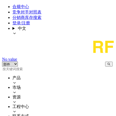
合规中心
竞争对手对照表
分销商库存搜索
登录/注册
中文
No value
产品
市场
资源
工程中心