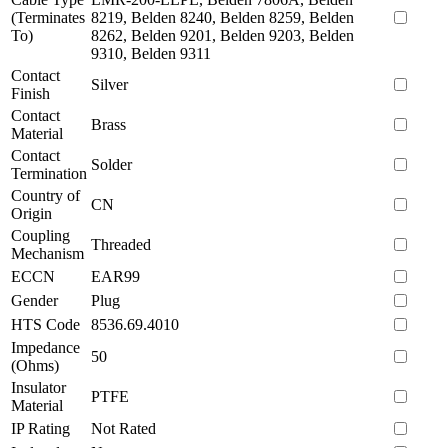
(Terminates
8219, Belden 8240, Belden 8259, Belden
To)
8262, Belden 9201, Belden 9203, Belden
9310, Belden 9311
Contact
Silver
Finish
Contact
Brass
Material
Contact
Solder
Termination
Country of
CN
Origin
Coupling
Threaded
Mechanism
ECCN
EAR99
Gender
Plug
HTS Code
8536.69.4010
Impedance
50
(Ohms)
Insulator
PTFE
Material
IP Rating
Not Rated