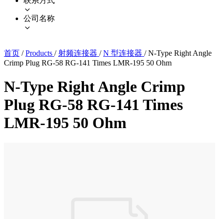
联系方式
公司名称
首页
/
Products
/
射频连接器
/
N 型连接器
/
N-Type Right Angle
Crimp Plug RG-58 RG-141 Times LMR-195 50 Ohm
N-Type Right Angle Crimp
Plug RG-58 RG-141 Times
LMR-195 50 Ohm