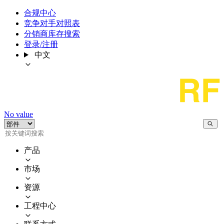
合规中心
竞争对手对照表
分销商库存搜索
登录/注册
中文
No value
产品
市场
资源
工程中心