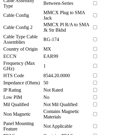
Cable Assembly
Between-Series
Type
MMCX Plug to SMA
Cable Config
Jack
MMCX Pl R/A to SMA
Cable Config 2
Jk Str Bkhd
Cable Type Cable
RG-174
Assemblies
Country of Origin
MX
ECCN
EAR99
Frequency (Max
1
GHz)
HTS Code
8544.20.0000
Impedance (Ohms)
50
IP Rating
Not Rated
Low PIM
No
Mil Qualified
Not Mil Qualified
Contains Magnetic
Non Magnetic
Materials
Panel Mounting
Not Applicable
Feature