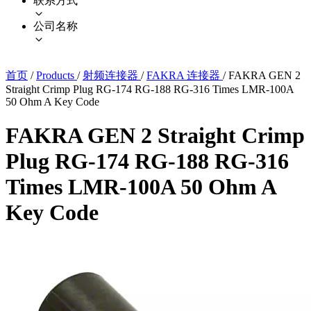
联系方式
公司名称
首页
/
Products
/
射频连接器
/
FAKRA 连接器
/
FAKRA GEN 2
Straight Crimp Plug RG-174 RG-188 RG-316 Times LMR-100A
50 Ohm A Key Code
FAKRA GEN 2 Straight Crimp
Plug RG-174 RG-188 RG-316
Times LMR-100A 50 Ohm A
Key Code