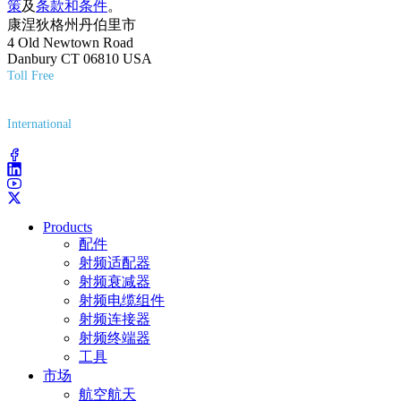
策
及
条款和条件
。
康涅狄格州丹伯里市
4 Old Newtown Road
Danbury CT 06810 USA
Toll Free
(800) 627-7100
International
(203) 743-9272
Products
配件
射频适配器
射频衰减器
射频电缆组件
射频连接器
射频终端器
工具
市场
航空航天