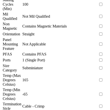
Cycles
100
(Min)
Mil
Not Mil Qualified
Qualified
Non
Contains Magnetic Materials
Magnetic
Orientation
Straight
Panel
Mounting
Not Applicable
Feature
PFAS
Contains PFAS
Ports
1 (Single Port)
Size
Subminiature
Category
Temp (Max
Degrees
165
Celsius)
Temp (Min
Degrees
-65
Celsius)
Termination
Cable - Crimp
Style