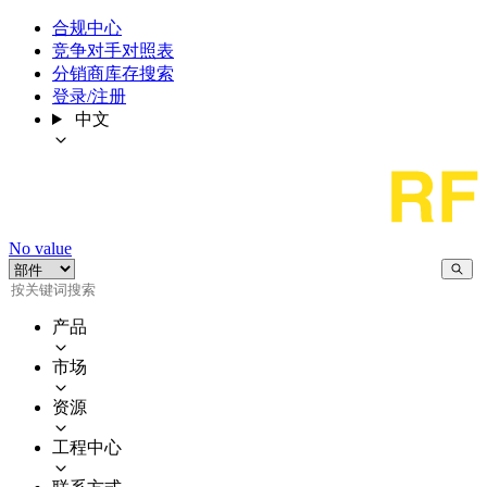
合规中心
竞争对手对照表
分销商库存搜索
登录/注册
中文
No value
产品
市场
资源
工程中心