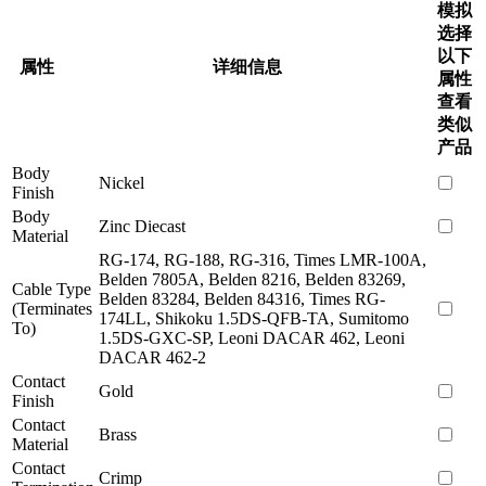
模拟
选择
以下
属性
详细信息
属性
查看
类似
产品
Body
Nickel
Finish
Body
Zinc Diecast
Material
RG-174, RG-188, RG-316, Times LMR-100A,
Belden 7805A, Belden 8216, Belden 83269,
Cable Type
Belden 83284, Belden 84316, Times RG-
(Terminates
174LL, Shikoku 1.5DS-QFB-TA, Sumitomo
To)
1.5DS-GXC-SP, Leoni DACAR 462, Leoni
DACAR 462-2
Contact
Gold
Finish
Contact
Brass
Material
Contact
Crimp