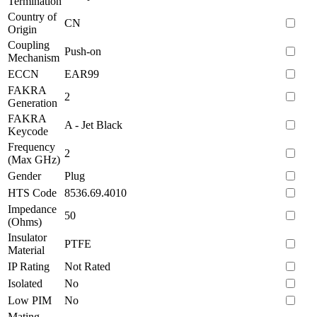
Termination
Country of
CN
Origin
Coupling
Push-on
Mechanism
ECCN
EAR99
FAKRA
2
Generation
FAKRA
A - Jet Black
Keycode
Frequency
2
(Max GHz)
Gender
Plug
HTS Code
8536.69.4010
Impedance
50
(Ohms)
Insulator
PTFE
Material
IP Rating
Not Rated
Isolated
No
Low PIM
No
Mating