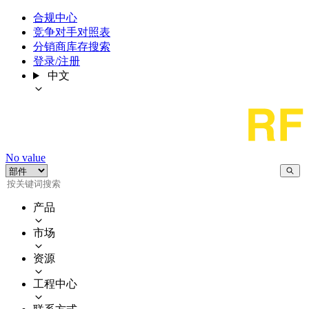
合规中心
竞争对手对照表
分销商库存搜索
登录/注册
中文
No value
产品
市场
资源
工程中心