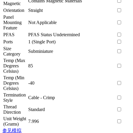
Contains Magnetic Materials
Magnetic
Orientation
Straight
Panel
Mounting
Not Applicable
Feature
PFAS
PFAS Status Undetermined
Ports
1 (Single Port)
Size
Subminiature
Category
Temp (Max
Degrees
85
Celsius)
Temp (Min
Degrees
-40
Celsius)
Termination
Cable - Crimp
Style
Thread
Standard
Direction
Unit Weight
7.996
(Grams)
参见模拟