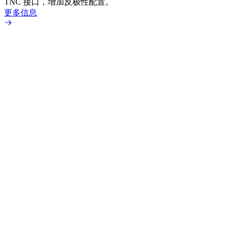
TNC 接口，增加反极性配置。
专为低
更多信息
更多