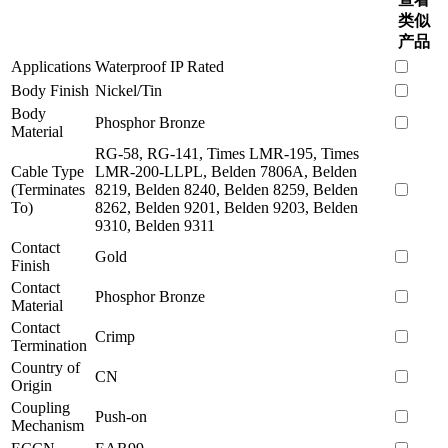
类似
产品
Applications
Waterproof IP Rated
Body Finish
Nickel/Tin
Body
Phosphor Bronze
Material
RG-58, RG-141, Times LMR-195, Times
Cable Type
LMR-200-LLPL, Belden 7806A, Belden
(Terminates
8219, Belden 8240, Belden 8259, Belden
To)
8262, Belden 9201, Belden 9203, Belden
9310, Belden 9311
Contact
Gold
Finish
Contact
Phosphor Bronze
Material
Contact
Crimp
Termination
Country of
CN
Origin
Coupling
Push-on
Mechanism