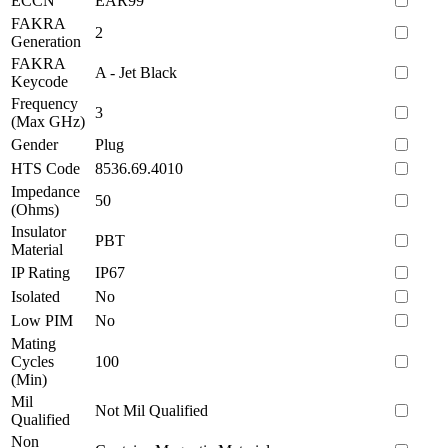
ECCN
EAR99
FAKRA
2
Generation
FAKRA
A - Jet Black
Keycode
Frequency
3
(Max GHz)
Gender
Plug
HTS Code
8536.69.4010
Impedance
50
(Ohms)
Insulator
PBT
Material
IP Rating
IP67
Isolated
No
Low PIM
No
Mating
Cycles
100
(Min)
Mil
Not Mil Qualified
Qualified
Non