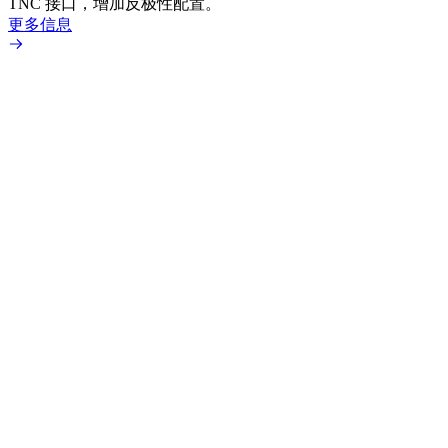
TNC 接口，增加反极性配置。
专为低
更多信息
更多