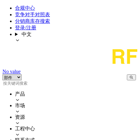
合规中心
竞争对手对照表
分销商库存搜索
登录/注册
中文
No value
产品
市场
资源
工程中心