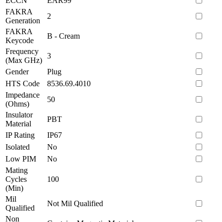
ECCN
EAR99
FAKRA
2
Generation
FAKRA
B - Cream
Keycode
Frequency
3
(Max GHz)
Gender
Plug
HTS Code
8536.69.4010
Impedance
50
(Ohms)
Insulator
PBT
Material
IP Rating
IP67
Isolated
No
Low PIM
No
Mating
Cycles
100
(Min)
Mil
Not Mil Qualified
Qualified
Non