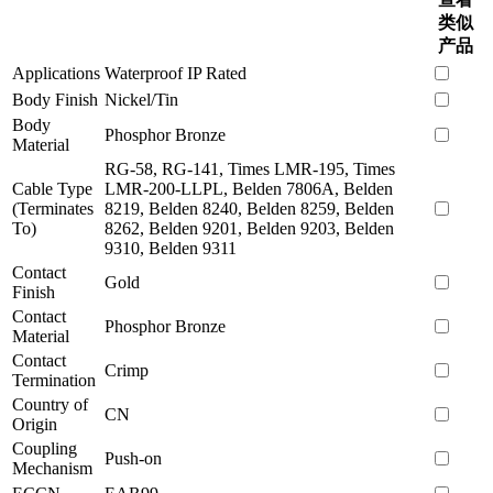
类似
产品
Applications
Waterproof IP Rated
Body Finish
Nickel/Tin
Body
Phosphor Bronze
Material
RG-58, RG-141, Times LMR-195, Times
Cable Type
LMR-200-LLPL, Belden 7806A, Belden
(Terminates
8219, Belden 8240, Belden 8259, Belden
To)
8262, Belden 9201, Belden 9203, Belden
9310, Belden 9311
Contact
Gold
Finish
Contact
Phosphor Bronze
Material
Contact
Crimp
Termination
Country of
CN
Origin
Coupling
Push-on
Mechanism