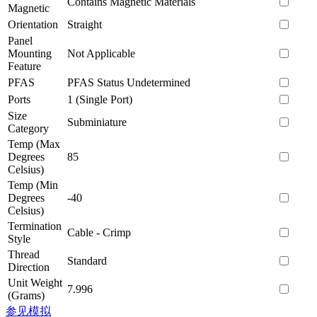
Contains Magnetic Materials
Magnetic
Orientation
Straight
Panel
Mounting
Not Applicable
Feature
PFAS
PFAS Status Undetermined
Ports
1 (Single Port)
Size
Subminiature
Category
Temp (Max
Degrees
85
Celsius)
Temp (Min
Degrees
-40
Celsius)
Termination
Cable - Crimp
Style
Thread
Standard
Direction
Unit Weight
7.996
(Grams)
参见模拟