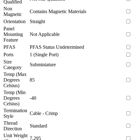
Qualified
Non
Contains Magnetic Materials
Magnetic
Orientation
Straight
Panel
Mounting
Not Applicable
Feature
PFAS
PFAS Status Undetermined
Ports
1 (Single Port)
Size
Subminiature
Category
Temp (Max
Degrees
85
Celsius)
Temp (Min
Degrees
-40
Celsius)
Termination
Cable - Crimp
Style
Thread
Standard
Direction
Unit Weight
7.295