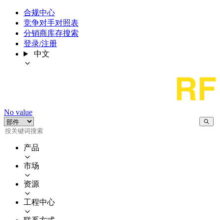
合规中心
竞争对手对照表
分销商库存搜索
登录/注册
中文
No value
产品
市场
资源
工程中心