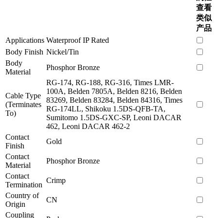
查看
类似
产品
Applications
Waterproof IP Rated
Body Finish
Nickel/Tin
Body
Phosphor Bronze
Material
RG-174, RG-188, RG-316, Times LMR-
100A, Belden 7805A, Belden 8216, Belden
Cable Type
83269, Belden 83284, Belden 84316, Times
(Terminates
RG-174LL, Shikoku 1.5DS-QFB-TA,
To)
Sumitomo 1.5DS-GXC-SP, Leoni DACAR
462, Leoni DACAR 462-2
Contact
Gold
Finish
Contact
Phosphor Bronze
Material
Contact
Crimp
Termination
Country of
CN
Origin
Coupling