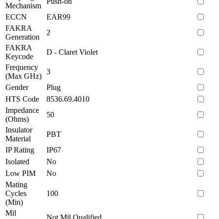
Push-on
Mechanism
ECCN
EAR99
FAKRA
2
Generation
FAKRA
D - Claret Violet
Keycode
Frequency
3
(Max GHz)
Gender
Plug
HTS Code
8536.69.4010
Impedance
50
(Ohms)
Insulator
PBT
Material
IP Rating
IP67
Isolated
No
Low PIM
No
Mating
Cycles
100
(Min)
Mil
Not Mil Qualified