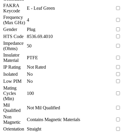
FAKRA
E - Leaf Green
Keycode
Frequency
4
(Max GHz)
Gender
Plug
HTS Code
8536.69.4010
Impedance
50
(Ohms)
Insulator
PTFE
Material
IP Rating
Not Rated
Isolated
No
Low PIM
No
Mating
Cycles
100
(Min)
Mil
Not Mil Qualified
Qualified
Non
Contains Magnetic Materials
Magnetic
Orientation
Straight