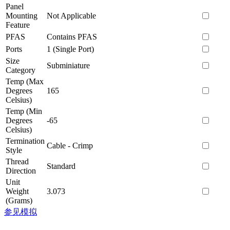
Panel
Mounting
Not Applicable
Feature
PFAS
Contains PFAS
Ports
1 (Single Port)
Size
Subminiature
Category
Temp (Max
Degrees
165
Celsius)
Temp (Min
Degrees
-65
Celsius)
Termination
Cable - Crimp
Style
Thread
Standard
Direction
Unit
Weight
3.073
(Grams)
参见模拟