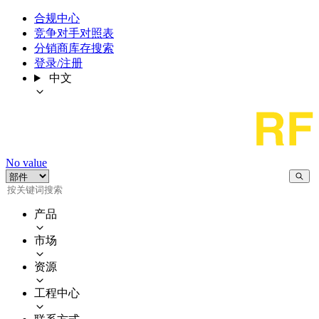
合规中心
竞争对手对照表
分销商库存搜索
登录/注册
中文
No value
产品
市场
资源
工程中心