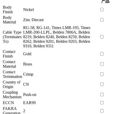
产品
Body
Nickel
Finish
Body
Zinc Diecast
Material
RG-58, RG-141, Times LMR-195, Times
Cable Type
LMR-200-LLPL, Belden 7806A, Belden
(Terminates
8219, Belden 8240, Belden 8259, Belden
To)
8262, Belden 9201, Belden 9203, Belden
9310, Belden 9311
Contact
Gold
Finish
Contact
Brass
Material
Contact
Crimp
Termination
Country of
CN
Origin
Coupling
Push-on
Mechanism
ECCN
EAR99
FAKRA
2
Generation