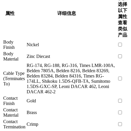
选择
以下
属性
详细信息
属性
查看
类似
产品
Body
Nickel
Finish
Body
Zinc Diecast
Material
RG-174, RG-188, RG-316, Times LMR-100A,
Belden 7805A, Belden 8216, Belden 83269,
Cable Type
Belden 83284, Belden 84316, Times RG-
(Terminates
174LL, Shikoku 1.5DS-QFB-TA, Sumitomo
To)
1.5DS-GXC-SP, Leoni DACAR 462, Leoni
DACAR 462-2
Contact
Gold
Finish
Contact
Brass
Material
Contact
Crimp
Termination