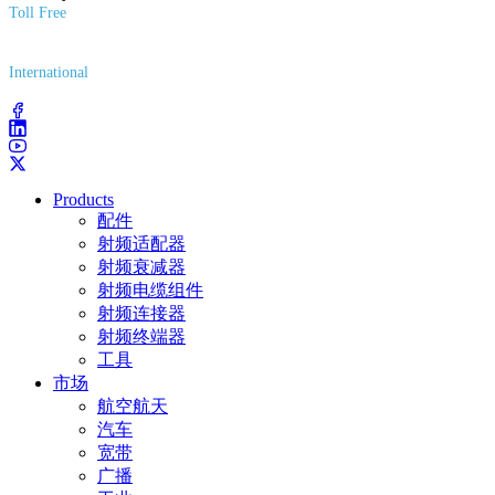
Toll Free
(800) 627-7100
International
(203) 743-9272
Products
配件
射频适配器
射频衰减器
射频电缆组件
射频连接器
射频终端器
工具
市场
航空航天
汽车
宽带
广播