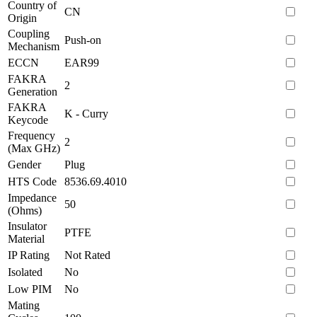
Country of
CN
Origin
Coupling
Push-on
Mechanism
ECCN
EAR99
FAKRA
2
Generation
FAKRA
K - Curry
Keycode
Frequency
2
(Max GHz)
Gender
Plug
HTS Code
8536.69.4010
Impedance
50
(Ohms)
Insulator
PTFE
Material
IP Rating
Not Rated
Isolated
No
Low PIM
No
Mating