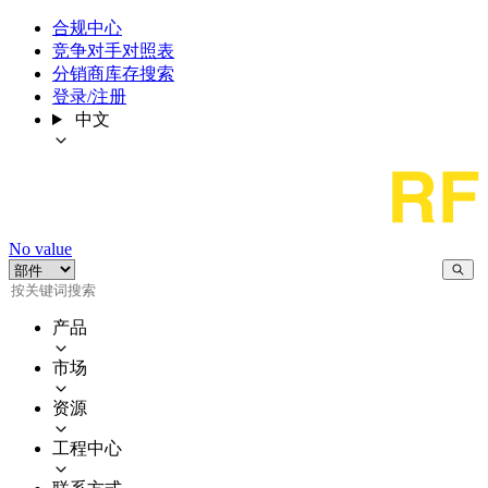
合规中心
竞争对手对照表
分销商库存搜索
登录/注册
中文
No value
产品
市场
资源
工程中心