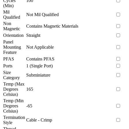
Cycles
100
(Min)
Mil
Not Mil Qualified
Qualified
Non
Contains Magnetic Materials
Magnetic
Orientation
Straight
Panel
Mounting
Not Applicable
Feature
PFAS
Contains PFAS
Ports
1 (Single Port)
Size
Subminiature
Category
Temp (Max
Degrees
165
Celsius)
Temp (Min
Degrees
-65
Celsius)
Termination
Cable - Crimp
Style
Thread